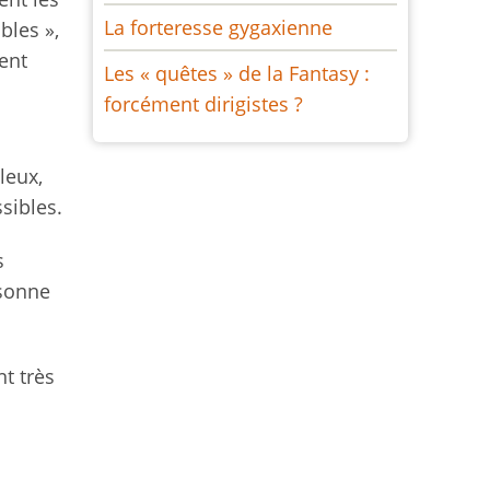
La forteresse gygaxienne
bles »,
ent
Les « quêtes » de la Fantasy :
forcément dirigistes ?
leux,
sibles.
s
rsonne
t très