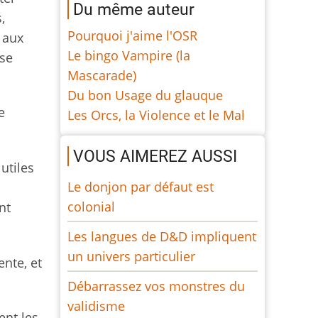
Du même auteur
,
Pourquoi j'aime l'OSR
 aux
Le bingo Vampire (la
 se
Mascarade)
Du bon Usage du glauque
e
Les Orcs, la Violence et le Mal
VOUS AIMEREZ AUSSI
utiles
Le donjon par défaut est
colonial
nt
Les langues de D&D impliquent
un univers particulier
ente, et
Débarrassez vos monstres du
validisme
ent les