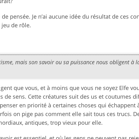
rait?
ce de pensée. Je n’ai aucune idée du résultat de ces co
jeu de rôle.
utisme, mais son savoir ou sa puissance nous obligent à l
ligent que vous, et à moins que vous ne soyez Elfe vo
 de sens. Cette créatures suit des us et coutumes di
 penser en priorité à certaines choses qui échappent à
arfois on pige pas comment elle sait tous ces trucs. D
mordiaux, antiques, trop vieux pour elle.
avoir est essentiel, et où les gens ne peuvent pas reje