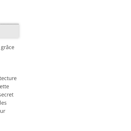
 grâce
tecture
ette
secret
les
eur