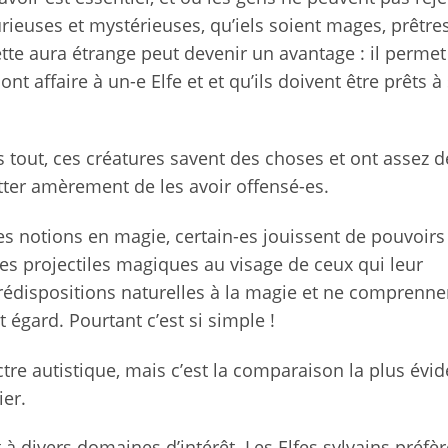
rieuses et mystérieuses, qu’iels soient mages, prêtres
tte aura étrange peut devenir un avantage : il permet
nt affaire à un-e Elfe et et qu’ils doivent être prêts à
s tout, ces créatures savent des choses et ont assez d
etter amèrement de les avoir offensé-es.
s notions en magie, certain-es jouissent de pouvoirs 
es projectiles magiques au visage de ceux qui leur
rédispositions naturelles à la magie et ne comprenne
t égard. Pourtant c’est si simple !
tre autistique, mais c’est la comparaison la plus évid
ier.
 à divers domaines d’intérêt. Les Elfes sylvains préfèr