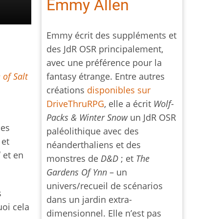
Emmy Allen
Emmy écrit des suppléments et
des JdR OSR principalement,
avec une préférence pour la
fantasy étrange. Entre autres
 of Salt
créations
disponibles sur
DriveThruRPG
, elle a écrit
Wolf-
Packs & Winter Snow
un JdR OSR
les
paléolithique avec des
 et
néanderthaliens et des
l
et en
monstres de
D&D
; et
The
Gardens Of Ynn
– un
univers/recueil de scénarios
s
dans un jardin extra-
uoi cela
dimensionnel. Elle n’est pas