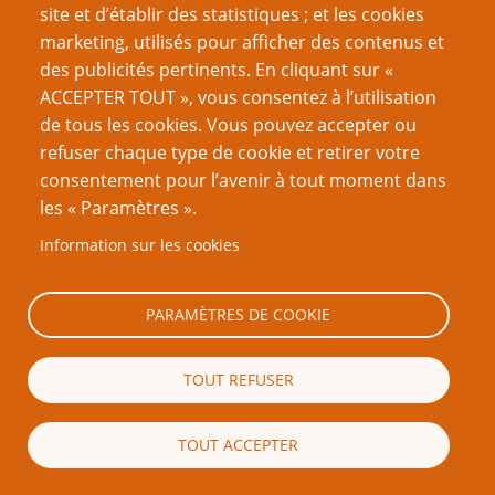
Nom d'utilisateur
site et d’établir des statistiques ; et les cookies
marketing, utilisés pour afficher des contenus et
des publicités pertinents. En cliquant sur «
Mot de passe
ACCEPTER TOUT », vous consentez à l’utilisation
de tous les cookies. Vous pouvez accepter ou
refuser chaque type de cookie et retirer votre
consentement pour l’avenir à tout moment dans
les « Paramètres ».
Créer un nouveau compte
Information sur les cookies
Réinitialiser votre mot de passe
PARAMÈTRES DE COOKIE
Du même auteur
TOUT REFUSER
Et si les humanoïdes de la fantasy étaient des
constructions sociales ?
Pourquoi j'aime l'OSR
TOUT ACCEPTER
Le bingo Vampire (la Mascarade)