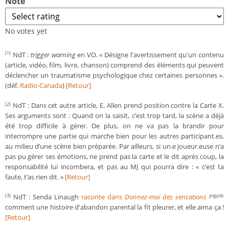
Note
No votes yet
NdT :
trigger warning
en VO. « Désigne l'avertissement qu'un contenu
(1)
(article, vidéo, film, livre, chanson) comprend des éléments qui peuvent
déclencher un traumatisme psychologique chez certaines personnes ».
(déf.
Radio-Canada
)
[Retour]
NdT : Dans cet autre article, E. Allen prend position contre la Carte X.
(2)
Ses arguments sont : Quand on la saisit, c’est trop tard, la scène a déjà
été trop difficile à gérer. De plus, on ne va pas la brandir pour
interrompre une partie qui marche bien pour les autres participant.es,
au milieu d’une scène bien préparée. Par ailleurs, si un.e joueur.euse n’a
pas pu gérer ses émotions, ne prend pas la carte et le dit après coup, la
responsabilité lui incombera, et pas au MJ qui pourra dire : « c’est ta
faute, t’as rien dit. »
[Retour]
NdT : Senda Linaugh
raconte dans
Donnez-moi des sensations
(3)
ptgptb
comment une histoire d'abandon parental la fit pleurer, et elle aima ça !
[Retour]