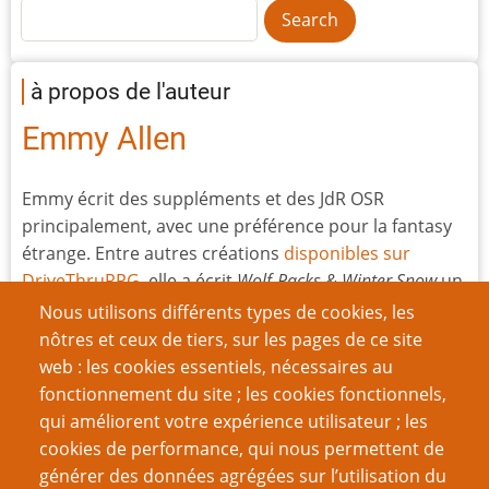
à propos de l'auteur
Emmy Allen
Emmy écrit des suppléments et des JdR OSR
principalement, avec une préférence pour la fantasy
étrange. Entre autres créations
disponibles sur
DriveThruRPG
, elle a écrit
Wolf-Packs & Winter Snow
un
JdR OSR paléolithique avec des néanderthaliens et
Nous utilisons différents types de cookies, les
des monstres de
D&D
; et
The Gardens Of Ynn
– un
nôtres et ceux de tiers, sur les pages de ce site
univers/recueil de scénarios dans un jardin extra-
web : les cookies essentiels, nécessaires au
dimensionnel. Elle n’est pas riche, et apprécie les
fonctionnement du site ; les cookies fonctionnels,
mécènes sur
son compte Patreon
qui améliorent votre expérience utilisateur ; les
cookies de performance, qui nous permettent de
générer des données agrégées sur l’utilisation du