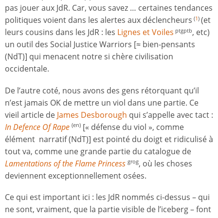
pas jouer aux JdR. Car, vous savez … certaines tendances
politiques voient dans les alertes aux déclencheurs
(et
(
1
)
leurs cousins dans les JdR : les
Lignes et Voiles
, etc)
ptgptb
un outil des Social Justice Warriors [≈ bien-pensants
(NdT)] qui menacent notre si chère civilisation
occidentale.
De l’autre coté, nous avons des gens rétorquant qu’il
n’est jamais OK de mettre un viol dans une partie. Ce
vieil article de
James Desborough
qui s’appelle avec tact :
In Defence Of Rape
[« défense du viol », comme
(en)
élément narratif (NdT)] est pointé du doigt et ridiculisé à
tout va, comme une grande partie du catalogue de
Lamentations of the Flame Princess
, où les choses
grog
deviennent exceptionnellement osées.
Ce qui est important ici : les JdR nommés ci-dessus – qui
ne sont, vraiment, que la partie visible de l’iceberg – font