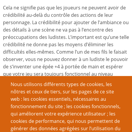
Cela ne signifie pas que les joueurs ne peuvent avoir de
crédibilité au-delà du contrôle des actions de leur
personnage. La crédibilité pour ajouter de l’ambiance ou
des détails à une scène ne va pas à l’encontre des
préoccupations des ludistes. L’important est qu’une telle
crédibilité ne donne pas les moyens d’éliminer les
difficultés elles-mêmes. Comme l’un de mes fils le faisait
observer, vous ne pouvez donner à un ludiste le pouvoir
de s’inventer une épée +4 à portée de main et espérer
que votre jeu sera toujours fonctionnel au niveau
ludiste.
Nous utilisons différents types de cookies, les
Les difficultés doivent être préservées.
nôtres et ceux de tiers, sur les pages de ce site
web : les cookies essentiels, nécessaires au
Le narrativisme nécessite généralement de laisser plus
fonctionnement du site ; les cookies fonctionnels,
de crédibilité entre les mains des joueurs. Ils ne luttent
qui améliorent votre expérience utilisateur ; les
pas entre eux ni ne tentent de gagner la partie. Par
cookies de performance, qui nous permettent de
conséquent, leur donner de la crédibilité ne se fait pas
générer des données agrégées sur l’utilisation du
au détriment de la partie comme cela tend à l’être dans