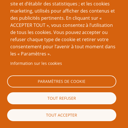
site et d’établir des statistiques ; et les cookies
le cas d’un jeu ludiste. Les joueurs doivent plutôt avoir la
marketing, utilisés pour afficher des contenus et
possibilité de s’attaquer à l’histoire.
des publicités pertinents. En cliquant sur «
ACCEPTER TOUT », vous consentez à l’utilisation
La
Posture du metteur en scène
offre aux joueurs la
de tous les cookies. Vous pouvez accepter ou
possibilité d’ajouter des éléments à l’univers et
refuser chaque type de cookie et retirer votre
d’improviser des événements. Elle n’est pas rare dans
consentement pour l’avenir à tout moment dans
une approche narrativiste. Ce n’est pas essentiel, mais
les « Paramètres ».
cela fonctionne mieux dans ce cas qu’avec d’autres
approches. Une restriction importante de la crédibilité
Information sur les cookies
tend à étouffer un jeu narrativiste, car elle retire aux
joueurs la capacité d’exprimer ce qu’ils souhaitent.
PARAMÈTRES DE COOKIE
Il est beaucoup plus difficile d’aborder la distribution de
la crédibilité dans une approche simulationniste. Ce qui
TOUT REFUSER
importe ici est la vraisemblance et la cohérence de
l’imaginaire partagé ; c’est-à-dire que tous les joueurs
TOUT ACCEPTER
doivent voir la même chose et y croire. Cela n’exclut pas
une crédibilité largement distribuée : cela nécessite une