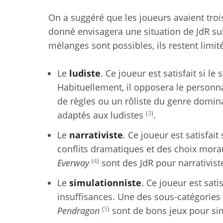
On a suggéré que les joueurs avaient troi
donné envisagera une situation de JdR sui
mélanges sont possibles, ils restent limit
Le
ludiste
. Ce joueur est satisfait si l
Habituellement, il opposera le personna
de règles ou un rôliste du genre domin
(
3
)
adaptés aux ludistes
.
Le
narrativiste
. Ce joueur est satisfai
conflits dramatiques et des choix mora
(
4
)
Everway
sont des JdR pour narrativist
Le
simulationniste
. Ce joueur est sati
insuffisances. Une des sous-catégories 
(
5
)
Pendragon
sont de bons jeux pour sim