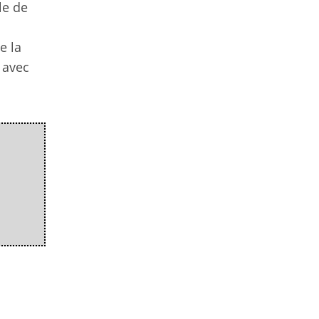
le de
e la
 avec