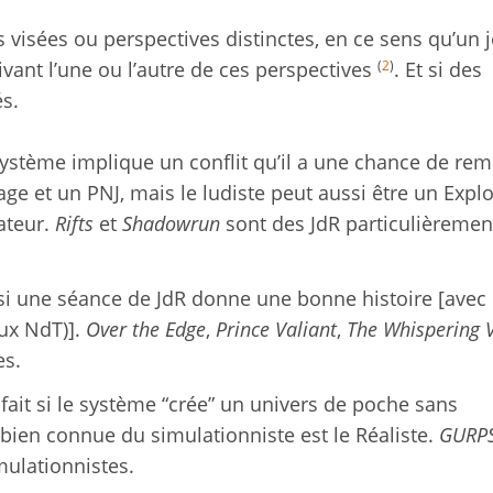
s visées ou perspectives distinctes, en ce sens qu’un 
(
2
)
vant l’une ou l’autre de ces perspectives
. Et si des
és.
e système implique un conflit qu’il a une chance de rem
ge et un PNJ, mais le ludiste peut aussi être un Explo
ateur.
Rifts
et
Shadowrun
sont des JdR particulièremen
t si une séance de JdR donne une bonne histoire [avec
ux NdT)].
Over the Edge
,
Prince Valiant
,
The Whispering 
es.
sfait si le système “crée” un univers de poche sans
bien connue du simulationniste est le Réaliste.
GURP
ulationnistes.