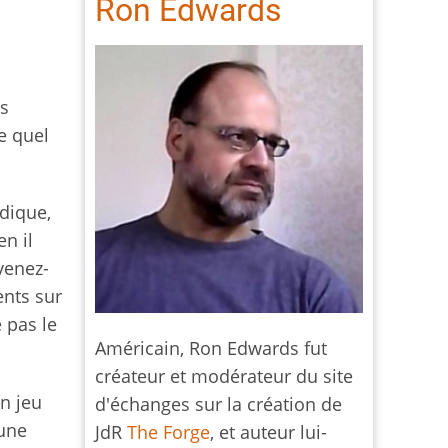
Ron Edwards
as
e quel
rdique,
en il
venez-
ents sur
e pas le
Américain, Ron Edwards fut
créateur et modérateur du site
n jeu
d'échanges sur la création de
 une
JdR
The Forge
, et auteur lui-