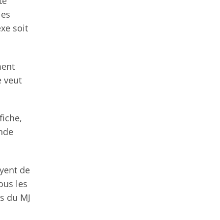
te
les
xe soit
ment
e veut
fiche,
ande
ayent de
ous les
ps du MJ