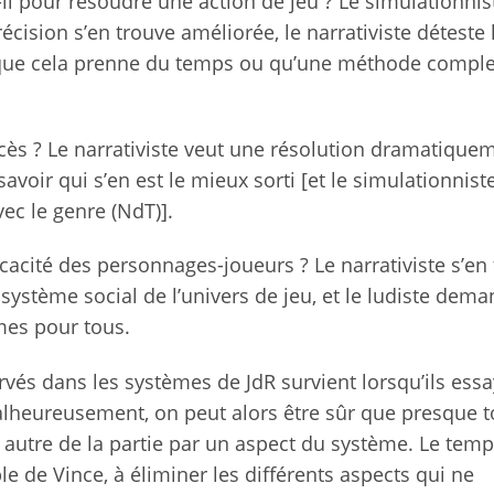
l pour résoudre une action de jeu ? Le simulationnis
cision s’en trouve améliorée, le narrativiste déteste 
e que cela prenne du temps ou qu’une méthode comple
cès ? Le narrativiste veut une résolution dramatique
savoir qui s’en est le mieux sorti [et le simulationnist
vec le genre (NdT)].
cacité des personnages-joueurs ? Le narrativiste s’en 
e système social de l’univers de jeu, et le ludiste dem
mes pour tous.
vés dans les systèmes de JdR survient lorsqu’ils ess
 Malheureusement, on peut alors être sûr que presque t
 autre de la partie par un aspect du système. Le tem
 de Vince, à éliminer les différents aspects qui ne