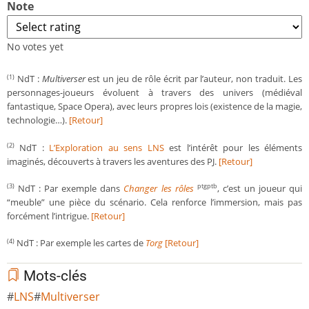
Note
No votes yet
NdT :
Multiverser
est un jeu de rôle écrit par l’auteur, non traduit. Les
(1)
personnages-joueurs évoluent à travers des univers (médiéval
fantastique, Space Opera), avec leurs propres lois (existence de la magie,
technologie…).
[Retour]
NdT :
L’Exploration au sens LNS
est l’intérêt pour les éléments
(2)
imaginés, découverts à travers les aventures des PJ.
[Retour]
NdT : Par exemple dans
Changer les rôles
, c’est un joueur qui
(3)
ptgptb
“meuble” une pièce du scénario. Cela renforce l’immersion, mais pas
forcément l’intrigue.
[Retour]
NdT : Par exemple les cartes de
Torg
[Retour]
(4)
Mots-clés
LNS
Multiverser