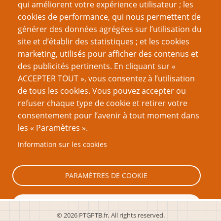
qui améliorent votre expérience utilisateur ; les
Les Pactes avec le Diable
cookies de performance, qui nous permettent de
générer des données agrégées sur l’utilisation du
Page
Pagination
1
››
site et d’établir des statistiques ; et les cookies
suivante
marketing, utilisés pour afficher des contenus et
VOUS AIMEREZ AUSSI
des publicités pertinents. En cliquant sur «
ACCEPTER TOUT », vous consentez à l’utilisation
La théorie SIMB : l'évolution du LNS
de tous les cookies. Vous pouvez accepter ou
refuser chaque type de cookie et retirer votre
Je vais t'en donner moi du modèle à trois volets !
consentement pour l’avenir à tout moment dans
Reprendre les mécanismes à zéro : éléments
les « Paramètres ».
classiques de systèmes de jeu
Information sur les cookies
La maîtrise de jeu stratégique, 2e partie
La Maîtrise de Jeu Stratégique, 3e partie
PARAMÈTRES DE COOKIE
TOUT REFUSER
© 2026 PTGPTB.fr, All rights reserved.