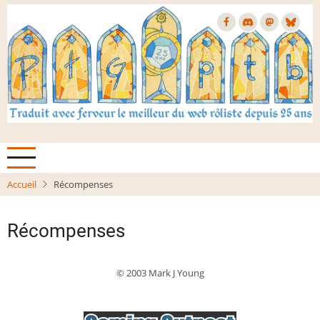
Aller
au
contenu
principal
Accueil
Récompenses
Récompenses
© 2003 Mark J Young