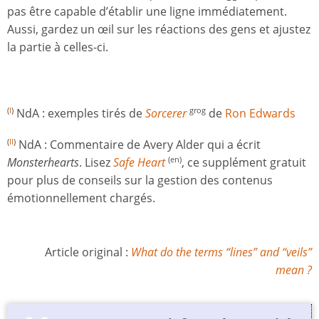
pas être capable d’établir une ligne immédiatement.
Aussi, gardez un œil sur les réactions des gens et ajustez
la partie à celles-ci.
NdA : exemples tirés de
Sorcerer
de
Ron Edwards
(
I
)
grog
NdA : Commentaire de Avery Alder qui a écrit
(
II
)
Monsterhearts
. Lisez
Safe Heart
, ce supplément gratuit
(en)
pour plus de conseils sur la gestion des contenus
émotionnellement chargés.
Article original :
What do the terms “lines” and “veils”
mean ?