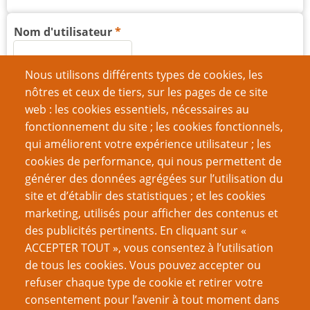
Nom d'utilisateur
Nous utilisons différents types de cookies, les
Mot de passe
nôtres et ceux de tiers, sur les pages de ce site
web : les cookies essentiels, nécessaires au
fonctionnement du site ; les cookies fonctionnels,
qui améliorent votre expérience utilisateur ; les
cookies de performance, qui nous permettent de
Créer un nouveau compte
générer des données agrégées sur l’utilisation du
site et d’établir des statistiques ; et les cookies
Réinitialiser votre mot de passe
marketing, utilisés pour afficher des contenus et
des publicités pertinents. En cliquant sur «
VOUS AIMEREZ AUSSI
ACCEPTER TOUT », vous consentez à l’utilisation
de tous les cookies. Vous pouvez accepter ou
Soyez de meilleurs joueurs : connais-toi toi même
refuser chaque type de cookie et retirer votre
consentement pour l’avenir à tout moment dans
Introduction aux contrats sociaux