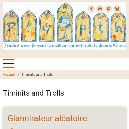
Aller
au
contenu
principal
Accueil
Timinits and Trolls
Timinits and Trolls
Giannirateur aléatoire