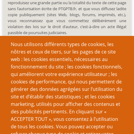
reproduisez une grande partie ou la totalité du texte de cette page
sans l’autorisation écrite de PTGPTB.fr, et que vous diffusez ladite
copie publiquement (sites Web, blogs, forums, imprimés, etc.),
vous reconnaissez que vous commettez délibérément une
violation des lois sur le droit d’auteur, c’est-à-dire un acte illégal
passible de poursuites judiciaires.
Nous utilisons différents types de cookies, les
nôtres et ceux de tiers, sur les pages de ce site
web : les cookies essentiels, nécessaires au
fonctionnement du site ; les cookies fonctionnels,
Recherche
qui améliorent votre expérience utilisateur ; les
cookies de performance, qui nous permettent de
générer des données agrégées sur l’utilisation du
site et d’établir des statistiques ; et les cookies
Nom d'utilisateur
marketing, utilisés pour afficher des contenus et
des publicités pertinents. En cliquant sur «
ACCEPTER TOUT », vous consentez à l’utilisation
Mot de passe
de tous les cookies. Vous pouvez accepter ou