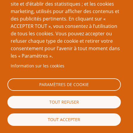
Un assistant amène les PJ à se rendre à la station
site et d’établir des statistiques ; et les cookies
scientifique pour aller y chercher des écureuils vampires.
marketing, utilisés pour afficher des contenus et
Motivés par l’adrénaline, les PJ seront gênés par le
des publicités pertinents. En cliquant sur «
responsable du département d’ingénierie dans des cours
ACCEPTER TOUT », vous consentez à l’utilisation
de haut niveau pour étudiants de deuxième année. Un
de tous les cookies. Vous pouvez accepter ou
élément majeur du scénario sera l’église des crétins.
refuser chaque type de cookie et retirer votre
consentement pour l’avenir à tout moment dans
Qu’est ce qu’on peut faire de ça ?
les « Paramètres ».
Information sur les cookies
D’abord, il faudrait savoir dans quel type
d’établissement sont scolarisés (ou travaillent) les PJ :
dans quel pays, à quel niveau d’études, et
PARAMÈTRES DE COOKIE
accessoirement, quelles matières enseignées ? Je
connais mal le système scolaire et universitaire
TOUT REFUSER
américain..., donc je vais rester dans les grandes lignes :
si on prend comme élément de référence un lycée
français, l’assistant serait plutôt un préparateur ; si on
TOUT ACCEPTER
est à un niveau universitaire, c’est probablement un