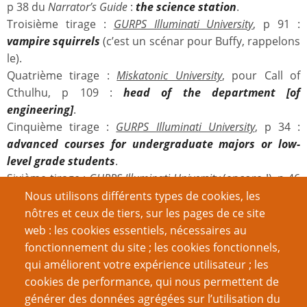
p 38 du
Narrator’s Guide
:
the science station
.
Troisième tirage :
GURPS Illuminati University
, p 91 :
vampire squirrels
(c’est un scénar pour Buffy, rappelons
le).
Quatrième tirage :
Miskatonic University
, pour Call of
Cthulhu, p 109 :
head of the department [of
engineering]
.
Cinquième tirage :
GURPS Illuminati University
, p 34 :
advanced courses for undergraduate majors or low-
level grade students
.
Sixième tirage :
GURPS Illuminati University
(encore !), p 46
: la page est presque remplie par une illustration de Phil
Nous utilisons différents types de cookies, les
Foglio représentant une sorte de forum des
nôtres et ceux de tiers, sur les pages de ce site
associations… Après moult hésitation, je choisis
church
web : les cookies essentiels, nécessaires au
of morons
(non, je n’ai pas oublié une lettre !).
fonctionnement du site ; les cookies fonctionnels,
qui améliorent votre expérience utilisateur ; les
Résultat :
cookies de performance, qui nous permettent de
générer des données agrégées sur l’utilisation du