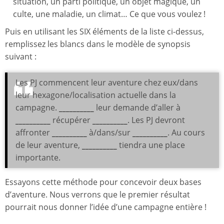
situation, un parti politique, un objet magique, un
culte, une maladie, un climat… Ce que vous voulez !
Puis en utilisant les SIX éléments de la liste ci-dessus,
remplissez les blancs dans le modèle de synopsis
suivant :
Les PJ commencent leur aventure chez eux/dans
leur hexagone/localisation actuelle dans la
campagne.
__________
leur demande d’aller à
__________
récupérer
__________
. Les PJ devront
affronter
__________
à/dans/sur
__________
. Au cours
de leur aventure,
__________
tiendra une place
importante.
Essayons cette méthode pour concevoir deux bases
d’aventure. Nous verrons que le premier résultat
pourrait nous donner l’idée d’une campagne entière !