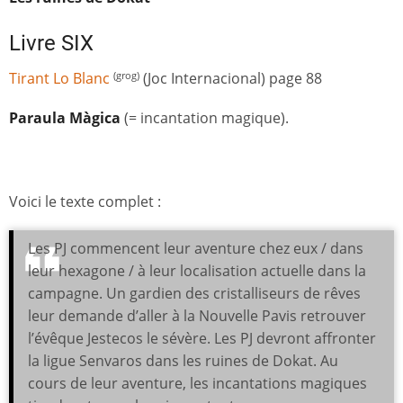
Livre SIX
Tirant Lo Blanc
(Joc Internacional) page 88
(grog)
Paraula Màgica
(= incantation magique).
Voici le texte complet :
Les PJ commencent leur aventure chez eux / dans
leur hexagone / à leur localisation actuelle dans la
campagne. Un gardien des cristalliseurs de rêves
leur demande d’aller à la Nouvelle Pavis retrouver
l’évêque Jestecos le sévère. Les PJ devront affronter
la ligue Senvaros dans les ruines de Dokat. Au
cours de leur aventure, les incantations magiques