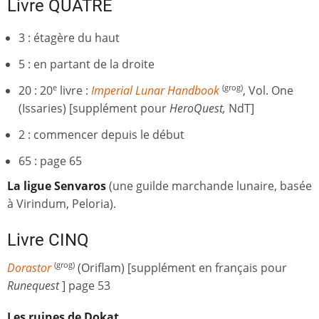
Livre QUATRE
3 : étagère du haut
5 : en partant de la droite
20 : 20
livre :
Imperial Lunar Handbook
, Vol. One
e
(grog)
(Issaries) [supplément pour
HeroQuest,
NdT]
2 : commencer depuis le début
65 : page 65
La ligue Senvaros
(une guilde marchande lunaire, basée
à Virindum, Peloria).
Livre CINQ
Dorastor
(Oriflam) [supplément en français pour
(grog)
Runequest
] page 53
Les ruines de Dokat