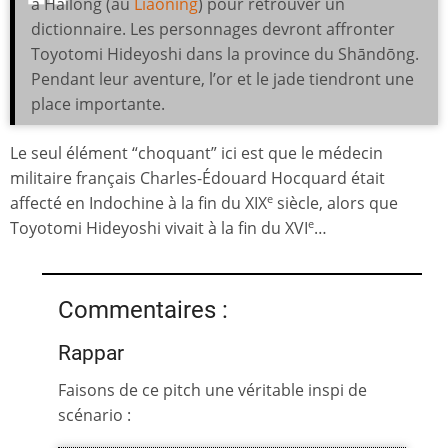
à Hailóng (au
Liáoníng
) pour retrouver un
dictionnaire. Les personnages devront affronter
Toyotomi Hideyoshi dans la province du Shāndōng.
Pendant leur aventure, l’or et le jade tiendront une
place importante.
Le seul élément “choquant” ici est que le médecin
militaire français Charles-Édouard Hocquard était
affecté en Indochine à la fin du XIX
siècle, alors que
e
Toyotomi Hideyoshi vivait à la fin du XVI
…
e
Commentaires :
Rappar
Faisons de ce pitch une véritable inspi de
scénario :