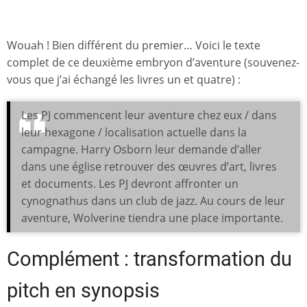
Wouah ! Bien différent du premier… Voici le texte
complet de ce deuxième embryon d’aventure (souvenez-
vous que j’ai échangé les livres un et quatre) :
Les PJ commencent leur aventure chez eux / dans
leur hexagone / localisation actuelle dans la
campagne. Harry Osborn leur demande d’aller
dans une église retrouver des œuvres d’art, livres
et documents. Les PJ devront affronter un
cynognathus dans un club de jazz. Au cours de leur
aventure, Wolverine tiendra une place importante.
Complément : transformation du
pitch en synopsis