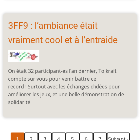
3FF9 : l’ambiance était
vraiment cool et à l’entraide
On était 32 participant-es l’an dernier, Tolkraft
compte sur vous pour venir battre ce
record ! Surtout avec les échanges d’idées pour
améliorer les jeux, et une belle démonstration de
solidarité
Page
Page
Page
Page
Page
Page
Page
Page
Pagination
1
2
3
4
5
6
7
Suivant ›