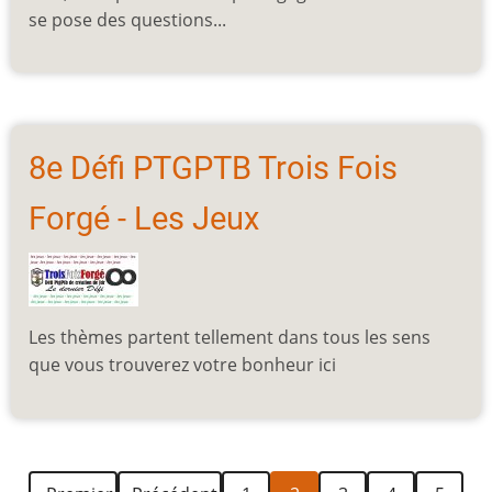
se pose des questions...
8e Défi PTGPTB Trois Fois
Forgé - Les Jeux
Les thèmes partent tellement dans tous les sens
que vous trouverez votre bonheur ici
Première
Page
Page
Page
Page
Page
Page
Pagination