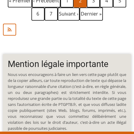
« Premier
‹ Précédent
1
2
3
4
5
page
précédente
courante
Page
Page
Page
Dernière
6
7
Suivant ›
Dernier »
suivante
page
Mention légale importante
Nous vous encourageons à faire un lien vers cette page plutôt que
de la copier ailleurs, car toute reproduction de texte qui dépasse la
longueur raisonnable d’une citation (c’est-à-dire, en règle générale,
un ou deux paragraphes) est strictement interdite. Si vous
reproduisez une grande partie ou la totalité du texte de cette page
sans l’autorisation écrite de PTGPTB.fr, et que vous diffusez ladite
copie publiquement (sites Web, blogs, forums, imprimés, etc.),
vous reconnaissez que vous commettez délibérément une
violation des lois sur le droit d’auteur, c’est-à-dire un acte illégal
passible de poursuites judiciaires.