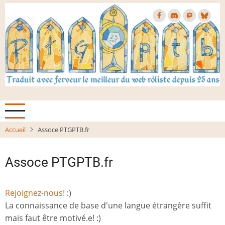
Aller
au
contenu
principal
Accueil
Assoce PTGPTB.fr
Assoce PTGPTB.fr
Rejoignez-nous!
:)
La connaissance de base d'une langue étrangère suffit
mais faut être motivé.e! :)