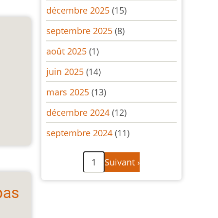
décembre 2025
(15)
septembre 2025
(8)
août 2025
(1)
juin 2025
(14)
mars 2025
(13)
décembre 2024
(12)
septembre 2024
(11)
Pagination
Page
1
Suivant ›
suivante
pas