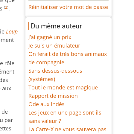
Réinitialiser votre mot de passe
(
2
)
es
.
Du même auteur
rie
Loup
J’ai gagné un prix
lement
Je suis un émulateur
On ferait de très bons animaux
de compagnie
e rôle
Sans dessus-dessous
dément
(systèmes)
 des
Tout le monde est magique
e aux
Rapport de mission
Ode aux Indés
de
Les jeux en une page sont-ils
u par
sans valeur ?
ettes
La Carte-X ne vous sauvera pas