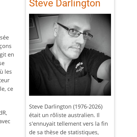
Steve Darlington
ssée
açons
git en
se
ù les
teur
le, ce
Steve Darlington (1976-2026)
JdR,
était un rôliste australien. Il
 avec
s'ennuyait tellement vers la fin
de sa thèse de statistiques,