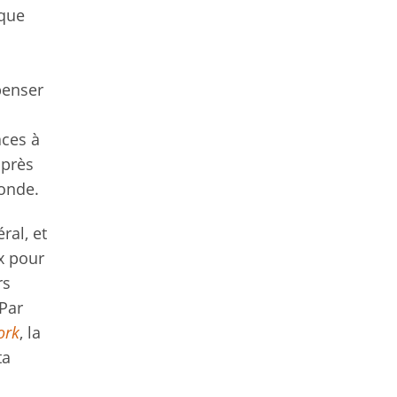
ique
penser
aces à
après
monde.
ral, et
ux pour
rs
Par
ork
, la
ta