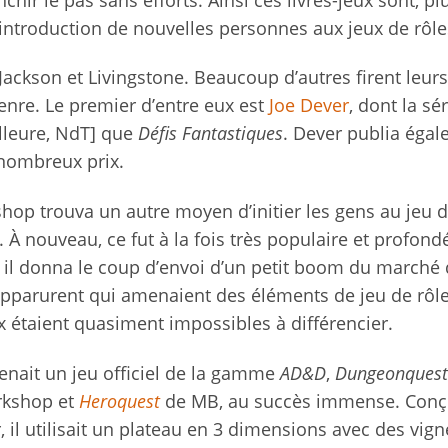
’introduction de nouvelles personnes aux jeux de rôl
 Jackson et Livingstone. Beaucoup d’autres firent leurs
nre. Le premier d’entre eux est
Joe Dever
, dont la sé
illeure, NdT] que
Défis Fantastiques
. Dever publia éga
e nombreux prix.
p trouva un autre moyen d’initier les gens au jeu d
. À nouveau, ce fut à la fois très populaire et profon
t il donna le coup d’envoi d’un petit boom du marché
 apparurent qui amenaient des éléments de jeu de rôl
ux étaient quasiment impossibles à différencier.
nait un jeu officiel de la gamme
AD&D
,
Dungeonquest
kshop et
Heroquest
de MB, au succès immense. Conç
, il utilisait un plateau en 3 dimensions avec des vign