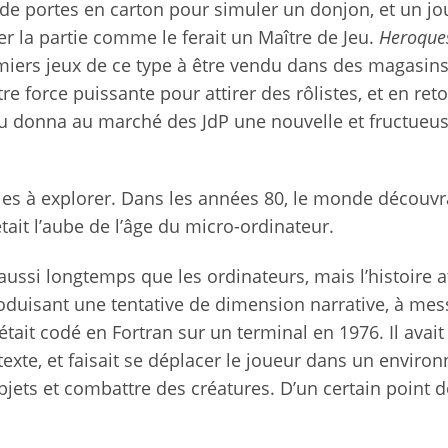
de portes en carton pour simuler un donjon, et un jo
ger la partie comme le ferait un Maître de Jeu.
Heroque
iers jeux de ce type à être vendu dans des magasins
e force puissante pour attirer des rôlistes, et en reto
eau donna au marché des JdP une nouvelle et fructueu
voies à explorer. Dans les années 80, le monde découvr
ait l’aube de l’âge du micro-ordinateur.
aussi longtemps que les ordinateurs, mais l’histoire a
troduisant une tentative de dimension narrative, à mes
l était codé en Fortran sur un terminal en 1976. Il avai
te, et faisait se déplacer le joueur dans un enviro
objets et combattre des créatures. D’un certain point d