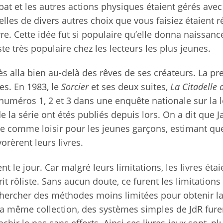
at et les autres actions physiques étaient gérés avec
lles de divers autres choix que vous faisiez étaient 
re. Cette idée fut si populaire qu’elle donna naissanc
te très populaire chez les lecteurs les plus jeunes.
ès alla bien au-delà des rêves de ses créateurs. La p
es. En 1983, le
Sorcier
et ses deux suites,
La Citadelle 
numéros 1, 2 et 3 dans une enquête nationale sur la l
e la série ont étés publiés depuis lors. On a dit que 
ture comme loisir pour les jeunes garçons, estimant qu
rèrent leurs livres.
nt le jour. Car malgré leurs limitations, les livres étai
t rôliste. Sans aucun doute, ce furent les limitations
echercher des méthodes moins limitées pour obtenir 
e la même collection, des systèmes simples de JdR fure
hir le pas sans efforts. Ainsi ces livres-jeux sont, p