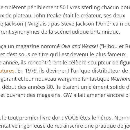
semblèrent péniblement 50 livres sterling chacun pou
ux de plateau. John Peake était le créateur, ses deux
ve Jackson [l'Anglais ; pas Steve Jackson l'Américain d
ent synonymes de la scène ludique britannique.
 lança un magazine nommé
Owl and Weasel
(“Hibou et Be
 et c’est sous ce titre qu’il est devenu le plus fameux
nnée, ils rencontrèrent le célèbre sculpteur de figu
atures
. En 1979, ils devinrent l’unique distributeur de
fulgurant et leur nouveau wargame fantastique
Warha
u début des années 80, ils étaient un élément solide d
 et ouvrant des magasins. GW allait amener encore d’
nt le tout premier livre dont VOUS êtes le héros. No
 tentative ingénieuse de retranscrire une pratique de j