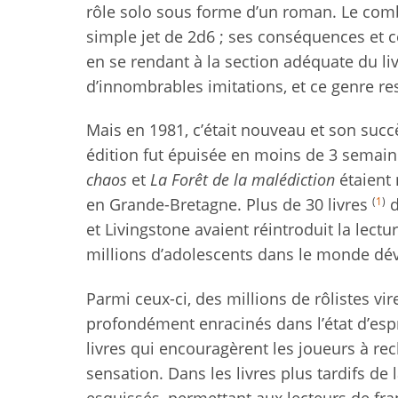
rôle solo sous forme d’un roman. Le comb
simple jet de 2d6 ; ses conséquences et ce
en se rendant à la section adéquate du liv
d’innombrables imitations, et ce genre res
Mais en 1981, c’était nouveau et son succ
édition fut épuisée en moins de 3 semain
chaos
et
La Forêt de la malédiction
étaient 
(
1
)
en Grande-Bretagne. Plus de 30 livres
d
et Livingstone avaient réintroduit la lec
millions d’adolescents dans le monde dévo
Parmi ceux-ci, des millions de rôlistes vire
profondément enracinés dans l’état d’espri
livres qui encouragèrent les joueurs à r
sensation. Dans les livres plus tardifs d
esquissés, permettant aux lecteurs de franc