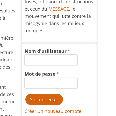
fuses, d-fusion, d-constructions
 un
et ceux du
MESSAGE
, le
résolues
mouvement qui lutte contre la
e à
misogynie dans les milieux
ludiques.
remière
du
Nom d'utilisateur
ecture
Jackson
e des
Mot de passe
ent
 de ces
la même
nt
Créer un nouveau compte
lus que