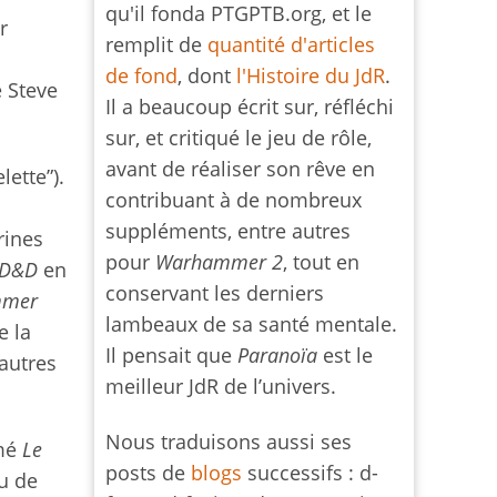
qu'il fonda PTGPTB.org, et le
r
remplit de
quantité d'articles
de fond
, dont
l'Histoire du JdR
.
e Steve
Il a beaucoup écrit sur, réfléchi
sur, et critiqué le jeu de rôle,
avant de réaliser son rêve en
lette”).
contribuant à de nombreux
suppléments, entre autres
rines
pour
Warhammer 2
, tout en
D&D
en
conservant les derniers
mmer
lambeaux de sa santé mentale.
e la
Il pensait que
Paranoïa
est le
autres
meilleur JdR de l’univers.
Nous traduisons aussi ses
mmé
Le
posts de
blogs
successifs : d-
eu de