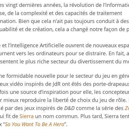
s vingt dernières années, la révolution de l’informat
e, de la complexité et des capacités de traitement
nation. Bien que cela n’ait pas toujours conduit à des
abilité et de création, cela a changé notre façon de 
 et l’Intelligence Artificielle ouvrent de nouveaux esp
rnent vers les ordinateurs pour se distraire. En fait, 
résentent le plus riche secteur du divertissement du 
 une formidable nouvelle pour le secteur du jeu en géné
s jeux vidéo inspirés de JdR ont étés des porte-drapea
ois une source d’inspiration pour elle, les concepteu
ieux reproduire la liberté de choix du jeu de rôle. 
sé par des jeux inspirés de
D&D
comme la série des
Z
qui fit de
Sierra
un nom commun. Plus tard, Sierra ten
 “
So You Want To Be A Hero
”.