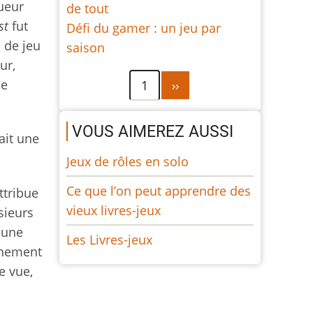
ueur
de tout
st
fut
Défi du gamer : un jeu par
 de jeu
saison
ur,
Pagination
Page
se
1
››
suivante
VOUS AIMEREZ AUSSI
ait une
Jeux de rôles en solo
Ce que l’on peut apprendre des
ttribue
vieux livres-jeux
sieurs
t une
Les Livres-jeux
nnement
e vue,