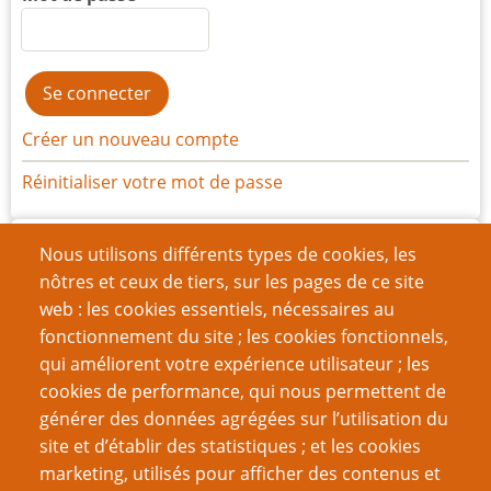
Créer un nouveau compte
Réinitialiser votre mot de passe
Archives
Nous utilisons différents types de cookies, les
nôtres et ceux de tiers, sur les pages de ce site
juillet 2026
(1)
web : les cookies essentiels, nécessaires au
juin 2026
(7)
fonctionnement du site ; les cookies fonctionnels,
qui améliorent votre expérience utilisateur ; les
mars 2026
(11)
cookies de performance, qui nous permettent de
décembre 2025
(15)
générer des données agrégées sur l’utilisation du
site et d’établir des statistiques ; et les cookies
septembre 2025
(8)
marketing, utilisés pour afficher des contenus et