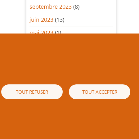
septembre 2023
(8)
juin 2023
(13)
mai 2023
(1)
mars 2023
(10)
février 2023
(1)
décembre 2022
(11)
septembre 2022
(10)
TOUT REFUSER
TOUT ACCEPTER
Pagination
Page
Page
‹ Précédent
2
Suivant ›
précédente
suivante