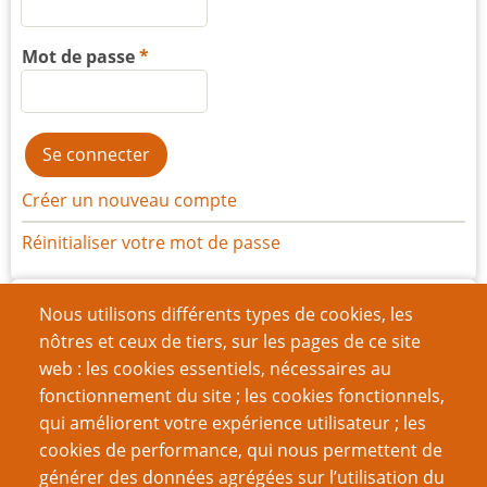
Mot de passe
Créer un nouveau compte
Réinitialiser votre mot de passe
Archives
Nous utilisons différents types de cookies, les
nôtres et ceux de tiers, sur les pages de ce site
juillet 2026
(1)
web : les cookies essentiels, nécessaires au
juin 2026
(7)
fonctionnement du site ; les cookies fonctionnels,
qui améliorent votre expérience utilisateur ; les
mars 2026
(11)
cookies de performance, qui nous permettent de
décembre 2025
(15)
générer des données agrégées sur l’utilisation du