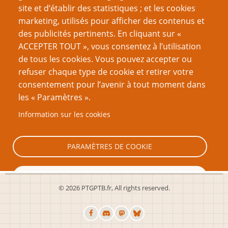
site et d’établir des statistiques ; et les cookies
septembre 2025
(8)
marketing, utilisés pour afficher des contenus et
des publicités pertinents. En cliquant sur «
août 2025
(1)
ACCEPTER TOUT », vous consentez à l’utilisation
juin 2025
(14)
de tous les cookies. Vous pouvez accepter ou
refuser chaque type de cookie et retirer votre
mars 2025
(13)
consentement pour l’avenir à tout moment dans
décembre 2024
(12)
les « Paramètres ».
septembre 2024
(11)
Information sur les cookies
Page
Pagination
1
Suivant ›
PARAMÈTRES DE COOKIE
suivante
TOUT REFUSER
© 2026 PTGPTB.fr, All rights reserved.
TOUT ACCEPTER