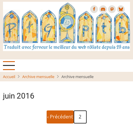
Aller
au
contenu
principal
Accueil
Archive mensuelle
Archive mensuelle
juin 2016
Page
Pagination
‹ Précédent
2
précédente