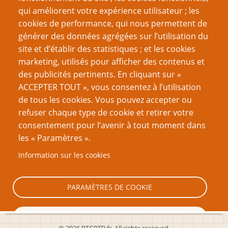
qui améliorent votre expérience utilisateur ; les
décembre 2021
(13)
cookies de performance, qui nous permettent de
septembre 2021
(20)
générer des données agrégées sur l’utilisation du
site et d’établir des statistiques ; et les cookies
juin 2021
(16)
marketing, utilisés pour afficher des contenus et
des publicités pertinents. En cliquant sur «
mars 2021
(17)
ACCEPTER TOUT », vous consentez à l’utilisation
février 2021
(1)
de tous les cookies. Vous pouvez accepter ou
refuser chaque type de cookie et retirer votre
décembre 2020
(19)
consentement pour l’avenir à tout moment dans
septembre 2020
(16)
les « Paramètres ».
juin 2020
(13)
Information sur les cookies
Page
Page
Pagination
‹ Précédent
3
Suivant ›
PARAMÈTRES DE COOKIE
précédente
suivante
TOUT REFUSER
© 2026 PTGPTB.fr, All rights reserved.