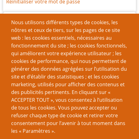
Réinitialiser votre mot de passe
Archives
Nous utilisons différents types de cookies, les
nôtres et ceux de tiers, sur les pages de ce site
juillet 2026
(1)
web : les cookies essentiels, nécessaires au
juin 2026
(7)
fonctionnement du site ; les cookies fonctionnels,
qui améliorent votre expérience utilisateur ; les
mars 2026
(11)
cookies de performance, qui nous permettent de
décembre 2025
(15)
générer des données agrégées sur l’utilisation du
site et d’établir des statistiques ; et les cookies
septembre 2025
(8)
marketing, utilisés pour afficher des contenus et
des publicités pertinents. En cliquant sur «
août 2025
(1)
ACCEPTER TOUT », vous consentez à l’utilisation
juin 2025
(14)
de tous les cookies. Vous pouvez accepter ou
refuser chaque type de cookie et retirer votre
mars 2025
(13)
consentement pour l’avenir à tout moment dans
décembre 2024
(12)
les « Paramètres ».