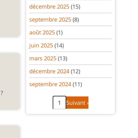
décembre 2025
(15)
septembre 2025
(8)
août 2025
(1)
juin 2025
(14)
mars 2025
(13)
décembre 2024
(12)
septembre 2024
(11)
 ?
Pagination
Page
1
Suivant ›
suivante