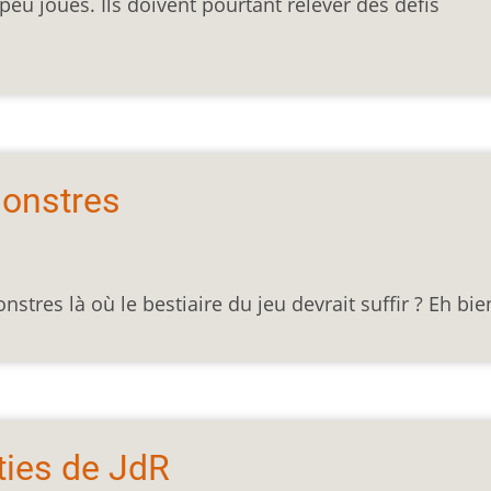
eu joués. Ils doivent pourtant relever des défis
onstres
res là où le bestiaire du jeu devrait suffir ? Eh bien
ties de JdR