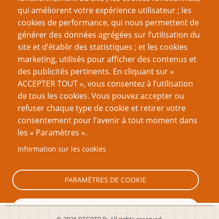
qui améliorent votre expérience utilisateur ; les
décembre 2021
(13)
cookies de performance, qui nous permettent de
septembre 2021
(20)
générer des données agrégées sur l’utilisation du
site et d’établir des statistiques ; et les cookies
juin 2021
(16)
marketing, utilisés pour afficher des contenus et
des publicités pertinents. En cliquant sur «
mars 2021
(17)
ACCEPTER TOUT », vous consentez à l’utilisation
février 2021
(1)
de tous les cookies. Vous pouvez accepter ou
refuser chaque type de cookie et retirer votre
décembre 2020
(19)
consentement pour l’avenir à tout moment dans
septembre 2020
(16)
les « Paramètres ».
juin 2020
(13)
Information sur les cookies
Page
Page
Pagination
‹ Précédent
3
Suivant ›
PARAMÈTRES DE COOKIE
précédente
suivante
TOUT REFUSER
© 2026 PTGPTB.fr, All rights reserved.