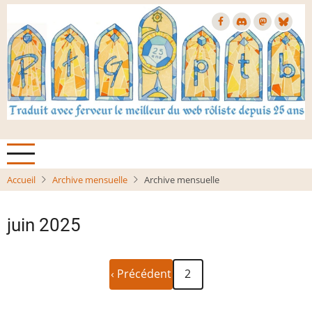
Aller
au
contenu
principal
Accueil
Archive mensuelle
Archive mensuelle
juin 2025
Page
Pagination
‹ Précédent
2
précédente