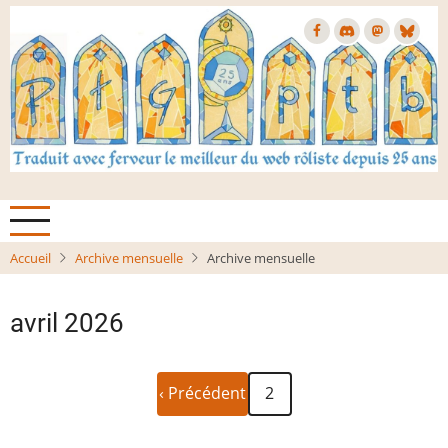
Aller
au
contenu
principal
Accueil
Archive mensuelle
Archive mensuelle
avril 2026
Page
Pagination
‹ Précédent
2
précédente