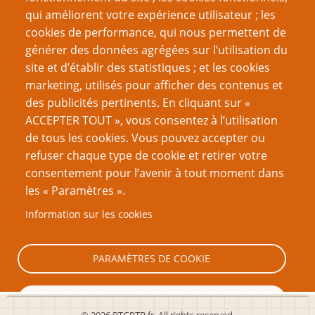
qui améliorent votre expérience utilisateur ; les
décembre 2021
(13)
cookies de performance, qui nous permettent de
septembre 2021
(20)
générer des données agrégées sur l’utilisation du
site et d’établir des statistiques ; et les cookies
juin 2021
(16)
marketing, utilisés pour afficher des contenus et
des publicités pertinents. En cliquant sur «
mars 2021
(17)
ACCEPTER TOUT », vous consentez à l’utilisation
février 2021
(1)
de tous les cookies. Vous pouvez accepter ou
refuser chaque type de cookie et retirer votre
décembre 2020
(19)
consentement pour l’avenir à tout moment dans
septembre 2020
(16)
les « Paramètres ».
juin 2020
(13)
Information sur les cookies
Page
Page
Pagination
‹ Précédent
3
Suivant ›
PARAMÈTRES DE COOKIE
précédente
suivante
TOUT REFUSER
© 2026 PTGPTB.fr, All rights reserved.