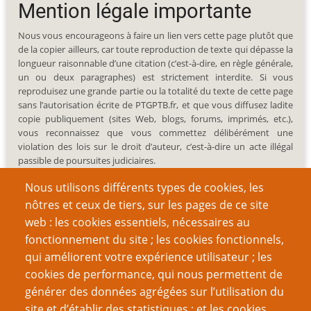
Mention légale importante
Nous vous encourageons à faire un lien vers cette page plutôt que
de la copier ailleurs, car toute reproduction de texte qui dépasse la
longueur raisonnable d’une citation (c’est-à-dire, en règle générale,
un ou deux paragraphes) est strictement interdite. Si vous
reproduisez une grande partie ou la totalité du texte de cette page
sans l’autorisation écrite de PTGPTB.fr, et que vous diffusez ladite
copie publiquement (sites Web, blogs, forums, imprimés, etc.),
vous reconnaissez que vous commettez délibérément une
violation des lois sur le droit d’auteur, c’est-à-dire un acte illégal
passible de poursuites judiciaires.
Nous utilisons différents types de cookies, les
nôtres et ceux de tiers, sur les pages de ce site
web : les cookies essentiels, nécessaires au
fonctionnement du site ; les cookies fonctionnels,
Recherche
qui améliorent votre expérience utilisateur ; les
cookies de performance, qui nous permettent de
générer des données agrégées sur l’utilisation du
site et d’établir des statistiques ; et les cookies