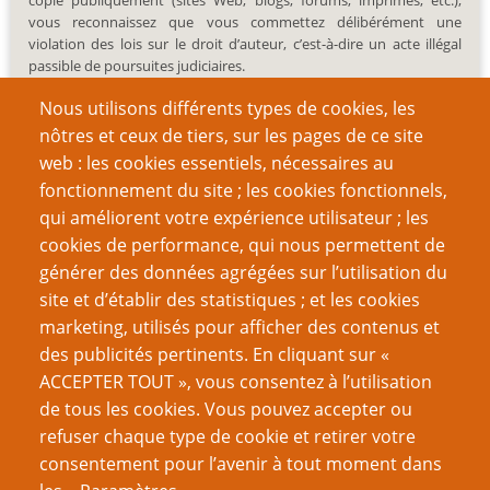
copie publiquement (sites Web, blogs, forums, imprimés, etc.),
vous reconnaissez que vous commettez délibérément une
violation des lois sur le droit d’auteur, c’est-à-dire un acte illégal
passible de poursuites judiciaires.
Nous utilisons différents types de cookies, les
nôtres et ceux de tiers, sur les pages de ce site
web : les cookies essentiels, nécessaires au
fonctionnement du site ; les cookies fonctionnels,
Recherche
qui améliorent votre expérience utilisateur ; les
cookies de performance, qui nous permettent de
générer des données agrégées sur l’utilisation du
site et d’établir des statistiques ; et les cookies
Nom d'utilisateur
marketing, utilisés pour afficher des contenus et
des publicités pertinents. En cliquant sur «
ACCEPTER TOUT », vous consentez à l’utilisation
Mot de passe
de tous les cookies. Vous pouvez accepter ou
refuser chaque type de cookie et retirer votre
consentement pour l’avenir à tout moment dans