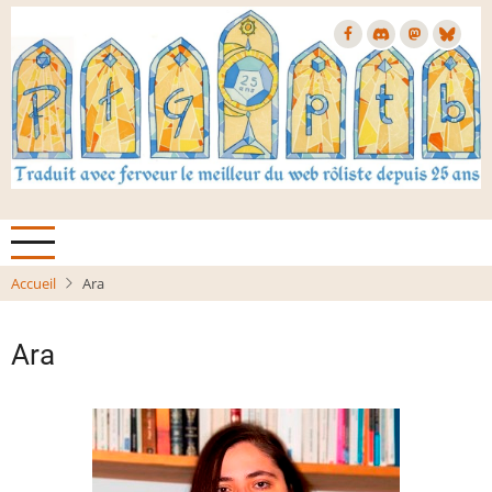
Aller
au
contenu
principal
Accueil
Ara
Ara