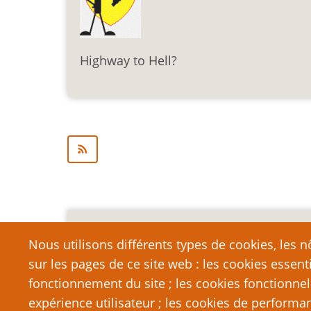
Highway to Hell?
Mention légale importa
Nous utilisons différents types de cookies, les nô
sur les pages de ce site web : les cookies essent
Nous vous encourageons à faire un lien vers cett
qui dépasse la longueur raisonnable d’une cit
fonctionnement du site ; les cookies fonctionnel
strictement interdite. Si vous reproduisez une gra
expérience utilisateur ; les cookies de performa