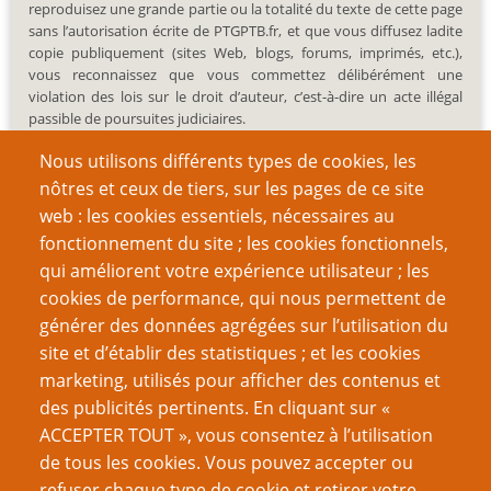
reproduisez une grande partie ou la totalité du texte de cette page
sans l’autorisation écrite de PTGPTB.fr, et que vous diffusez ladite
copie publiquement (sites Web, blogs, forums, imprimés, etc.),
vous reconnaissez que vous commettez délibérément une
violation des lois sur le droit d’auteur, c’est-à-dire un acte illégal
passible de poursuites judiciaires.
Nous utilisons différents types de cookies, les
nôtres et ceux de tiers, sur les pages de ce site
web : les cookies essentiels, nécessaires au
fonctionnement du site ; les cookies fonctionnels,
Recherche
qui améliorent votre expérience utilisateur ; les
cookies de performance, qui nous permettent de
générer des données agrégées sur l’utilisation du
site et d’établir des statistiques ; et les cookies
Nom d'utilisateur
marketing, utilisés pour afficher des contenus et
des publicités pertinents. En cliquant sur «
ACCEPTER TOUT », vous consentez à l’utilisation
Mot de passe
de tous les cookies. Vous pouvez accepter ou
refuser chaque type de cookie et retirer votre