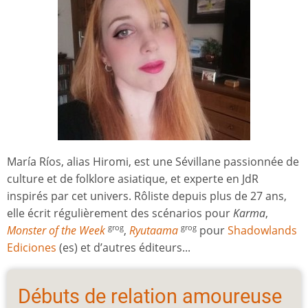
María Ríos, alias Hiromi, est une Sévillane passionnée de
culture et de folklore asiatique, et experte en JdR
inspirés par cet univers. Rôliste depuis plus de 27 ans,
elle écrit régulièrement des scénarios pour
Karma
,
Monster of the Week
,
Ryutaama
pour
Shadowlands
grog
grog
Ediciones
(es) et d’autres éditeurs...
Débuts de relation amoureuse