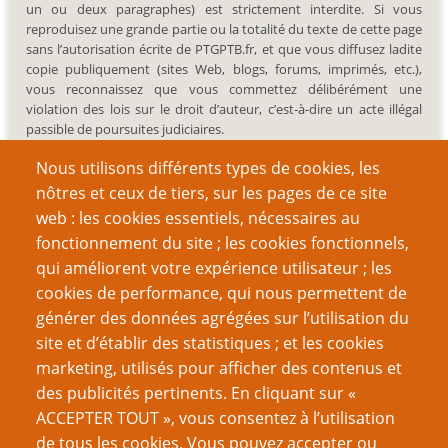
un ou deux paragraphes) est strictement interdite. Si vous
reproduisez une grande partie ou la totalité du texte de cette page
sans l’autorisation écrite de PTGPTB.fr, et que vous diffusez ladite
copie publiquement (sites Web, blogs, forums, imprimés, etc.),
vous reconnaissez que vous commettez délibérément une
violation des lois sur le droit d’auteur, c’est-à-dire un acte illégal
passible de poursuites judiciaires.
Nous utilisons différents types de cookies, les
nôtres et ceux de tiers, sur les pages de ce site
web : les cookies essentiels, nécessaires au
fonctionnement du site ; les cookies fonctionnels,
Recherche
qui améliorent votre expérience utilisateur ; les
cookies de performance, qui nous permettent de
générer des données agrégées sur l’utilisation du
site et d’établir des statistiques ; et les cookies
Nom d'utilisateur
marketing, utilisés pour afficher des contenus et
des publicités pertinents. En cliquant sur «
ACCEPTER TOUT », vous consentez à l’utilisation
Mot de passe
de tous les cookies. Vous pouvez accepter ou