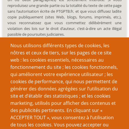
reproduisez une grande partie ou la totalité du texte de cette page
sans l’autorisation écrite de PTGPTB.fr, et que vous diffusez ladite
copie publiquement (sites Web, blogs, forums, imprimés, etc.),
vous reconnaissez que vous commettez délibérément une
violation des lois sur le droit d’auteur, c’est-à-dire un acte illégal
passible de poursuites judiciaires.
Nous utilisons différents types de cookies, les
nôtres et ceux de tiers, sur les pages de ce site
web : les cookies essentiels, nécessaires au
fonctionnement du site ; les cookies fonctionnels,
Recherche
qui améliorent votre expérience utilisateur ; les
cookies de performance, qui nous permettent de
générer des données agrégées sur l’utilisation du
site et d’établir des statistiques ; et les cookies
Nom d'utilisateur
marketing, utilisés pour afficher des contenus et
des publicités pertinents. En cliquant sur «
ACCEPTER TOUT », vous consentez à l’utilisation
Mot de passe
de tous les cookies. Vous pouvez accepter ou