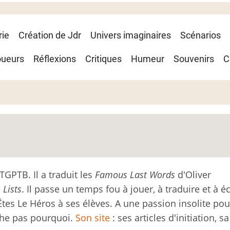
rie
Création de Jdr
Univers imaginaires
Scénarios
oueurs
Réflexions
Critiques
Humeur
Souvenirs
C
TGPTB. Il a traduit les
Famous Last Words
d'Oliver
 Lists
. Il passe un temps fou à jouer, à traduire et à éc
Êtes Le Héros à ses élèves. A une passion insolite pou
che pas pourquoi.
Son site
: ses articles d'initiation, sa