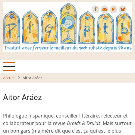
Aller
au
contenu
principal
Accueil
Aitor Aráez
Aitor Aráez
Philologue hispanique, conseiller littéraire, relecteur et
collaborateur pour la revue
Droids & Druids
. Mais surtout
un bon gars (ma mère dit que c’est ça qui est le plus