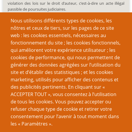
violation des lois sur le droit d’auteur, c’est-à-dire un acte illégal
passible de poursuites judiciaires.
Nous utilisons différents types de cookies, les
nôtres et ceux de tiers, sur les pages de ce site
web : les cookies essentiels, nécessaires au
fonctionnement du site ; les cookies fonctionnels,
Recherche
qui améliorent votre expérience utilisateur ; les
cookies de performance, qui nous permettent de
générer des données agrégées sur l’utilisation du
site et d’établir des statistiques ; et les cookies
Nom d'utilisateur
marketing, utilisés pour afficher des contenus et
des publicités pertinents. En cliquant sur «
ACCEPTER TOUT », vous consentez à l’utilisation
Mot de passe
de tous les cookies. Vous pouvez accepter ou
refuser chaque type de cookie et retirer votre
consentement pour l’avenir à tout moment dans
les « Paramètres ».