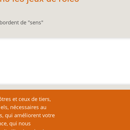
bordent de "sens"
nte
tres et ceux de tiers,
iels, nécessaires au
e page plutôt que de la copier ailleurs, car toute reproduction d
ation (c’est-à-dire, en règle générale, un ou deux paragraph
s, qui améliorent votre
nde partie ou la totalité du texte de cette page sans l’autorisation
nce, qui nous
ubliquement (sites Web, blogs, forums, imprimés, etc.), vous recon