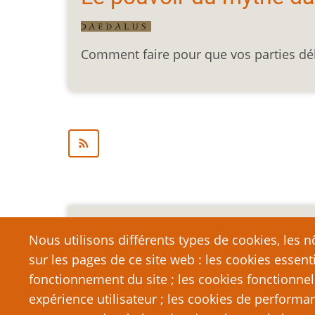
Comment faire pour que vos parties dé
Mention légale importa
Nous utilisons différents types de cookies, les nô
sur les pages de ce site web : les cookies essent
Nous vous encourageons à faire un lien vers cett
qui dépasse la longueur raisonnable d’une cit
fonctionnement du site ; les cookies fonctionnel
strictement interdite. Si vous reproduisez une gra
expérience utilisateur ; les cookies de performa
de PTGPTB.fr, et que vous diffusez ladite copie p