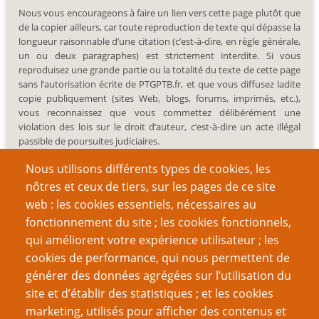
Nous vous encourageons à faire un lien vers cette page plutôt que
de la copier ailleurs, car toute reproduction de texte qui dépasse la
longueur raisonnable d’une citation (c’est-à-dire, en règle générale,
un ou deux paragraphes) est strictement interdite. Si vous
reproduisez une grande partie ou la totalité du texte de cette page
sans l’autorisation écrite de PTGPTB.fr, et que vous diffusez ladite
copie publiquement (sites Web, blogs, forums, imprimés, etc.),
vous reconnaissez que vous commettez délibérément une
violation des lois sur le droit d’auteur, c’est-à-dire un acte illégal
passible de poursuites judiciaires.
Nous utilisons différents types de cookies, les
nôtres et ceux de tiers, sur les pages de ce site
web : les cookies essentiels, nécessaires au
fonctionnement du site ; les cookies fonctionnels,
Recherche
qui améliorent votre expérience utilisateur ; les
cookies de performance, qui nous permettent de
générer des données agrégées sur l’utilisation du
site et d’établir des statistiques ; et les cookies
Nom d'utilisateur
marketing, utilisés pour afficher des contenus et