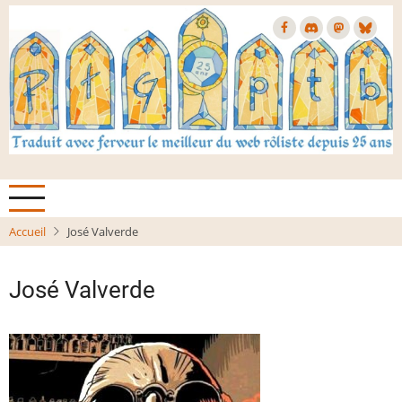
Aller
au
contenu
principal
Accueil
José Valverde
José Valverde