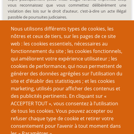
vous reconnaissez que vous commettez délibérément une
violation des lois sur le droit d’auteur, c’est-à-dire un acte illégal
passible de poursuites judiciaires.
Nous utilisons différents types de cookies, les
nôtres et ceux de tiers, sur les pages de ce site
web : les cookies essentiels, nécessaires au
fonctionnement du site ; les cookies fonctionnels,
Recherche
qui améliorent votre expérience utilisateur ; les
cookies de performance, qui nous permettent de
générer des données agrégées sur l’utilisation du
site et d’établir des statistiques ; et les cookies
Nom d'utilisateur
marketing, utilisés pour afficher des contenus et
des publicités pertinents. En cliquant sur «
ACCEPTER TOUT », vous consentez à l’utilisation
Mot de passe
de tous les cookies. Vous pouvez accepter ou
refuser chaque type de cookie et retirer votre
consentement pour l’avenir à tout moment dans
les « Paramètres ».