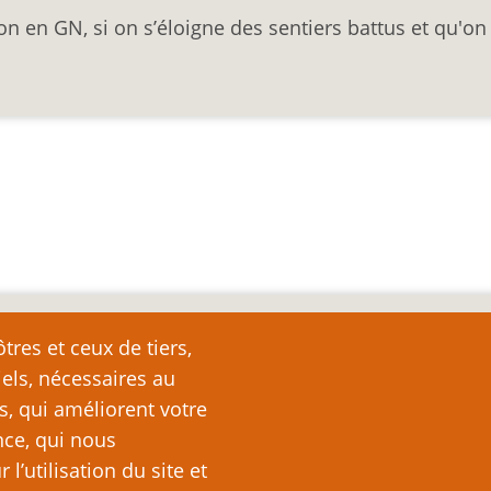
ion en GN, si on s’éloigne des sentiers battus et qu'on
nte
tres et ceux de tiers,
iels, nécessaires au
e page plutôt que de la copier ailleurs, car toute reproduction d
ation (c’est-à-dire, en règle générale, un ou deux paragraph
s, qui améliorent votre
nde partie ou la totalité du texte de cette page sans l’autorisation
nce, qui nous
ubliquement (sites Web, blogs, forums, imprimés, etc.), vous recon
’utilisation du site et
es lois sur le droit d’auteur, c’est-à-dire un acte illégal pass