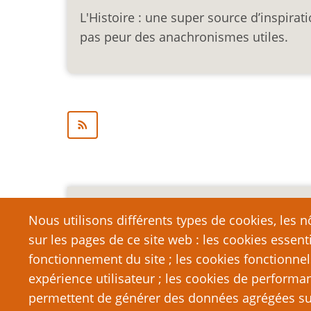
L'Histoire : une super source d’inspirat
pas peur des anachronismes utiles.
Mention légale importa
Nous utilisons différents types de cookies, les nô
sur les pages de ce site web : les cookies essent
Nous vous encourageons à faire un lien vers cett
qui dépasse la longueur raisonnable d’une cit
fonctionnement du site ; les cookies fonctionnel
strictement interdite. Si vous reproduisez une gra
expérience utilisateur ; les cookies de performa
de PTGPTB.fr, et que vous diffusez ladite copie p
permettent de générer des données agrégées sur l
que vous commettez délibérément une violation d