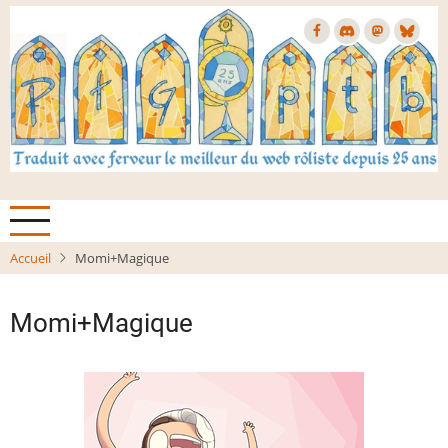
Aller
au
contenu
principal
Accueil
Momi+Magique
Momi+Magique