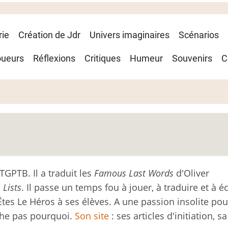
rie
Création de Jdr
Univers imaginaires
Scénarios
oueurs
Réflexions
Critiques
Humeur
Souvenirs
C
TGPTB. Il a traduit les
Famous Last Words
d'Oliver
 Lists
. Il passe un temps fou à jouer, à traduire et à éc
Êtes Le Héros à ses élèves. A une passion insolite pou
che pas pourquoi.
Son site
: ses articles d'initiation, sa