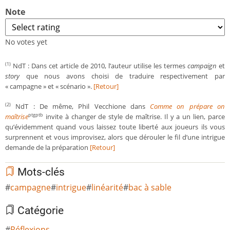
Note
No votes yet
NdT : Dans cet article de 2010, l’auteur utilise les termes
campaign
et
(1)
story
que nous avons choisi de traduire respectivement par
« campagne » et « scénario ».
[Retour]
NdT : De même, Phil Vecchione dans
Comme on prépare on
(2)
maîtrise
invite à changer de style de maîtrise. Il y a un lien, parce
ptgptb
qu’évidemment quand vous laissez toute liberté aux joueurs ils vous
surprennent et vous improvisez, alors que dérouler le fil d’une intrigue
demande de la préparation
[Retour]
Mots-clés
campagne
intrigue
linéarité
bac à sable
Catégorie
Réflexions