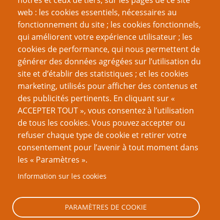
nôtres et ceux de tiers, sur les pages de ce site
fluide
web : les cookies essentiels, nécessaires au
Structurer vos parties/histoires
fonctionnement du site ; les cookies fonctionnels,
Contrôler le ressenti de la campagne
qui améliorent votre expérience utilisateur ; les
Les Durées d'un round
cookies de performance, qui nous permettent de
Quand la Magie n'y est plus
générer des données agrégées sur l’utilisation du
Faites des coups bas aux PJ
site et d’établir des statistiques ; et les cookies
marketing, utilisés pour afficher des contenus et
VOUS AIMEREZ AUSSI
des publicités pertinents. En cliquant sur «
ACCEPTER TOUT », vous consentez à l’utilisation
Dossier Mausritter
de tous les cookies. Vous pouvez accepter ou
refuser chaque type de cookie et retirer votre
Manifeste pour la table ouverte 2 : De quoi une table
consentement pour l’avenir à tout moment dans
ouverte a-t-elle besoin ?
les « Paramètres ».
Plus que quelques campagnes
Information sur les cookies
Manifeste pour la table ouverte partie 1
Le Sophisme de la campagne
PARAMÈTRES DE COOKIE