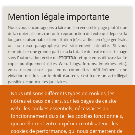
Mention légale importante
Nous vous encourageons à faire un lien vers cette page plutôt que
de la copier ailleurs, car toute reproduction de texte qui dépasse la
longueur raisonnable d’une citation (c’est-à-dire, en règle générale,
un ou deux paragraphes) est strictement interdite. Si vous
reproduisez une grande partie ou la totalité du texte de cette page
sans l’autorisation écrite de PTGPTB.fr, et que vous diffusez ladite
copie publiquement (sites Web, blogs, forums, imprimés, etc.),
vous reconnaissez que vous commettez délibérément une
violation des lois sur le droit d’auteur, c’est-à-dire un acte illégal
passible de poursuites judiciaires.
Nous utilisons différents types de cookies, les
nôtres et ceux de tiers, sur les pages de ce site
web : les cookies essentiels, nécessaires au
fonctionnement du site ; les cookies fonctionnels,
Recherche
qui améliorent votre expérience utilisateur ; les
cookies de performance, qui nous permettent de