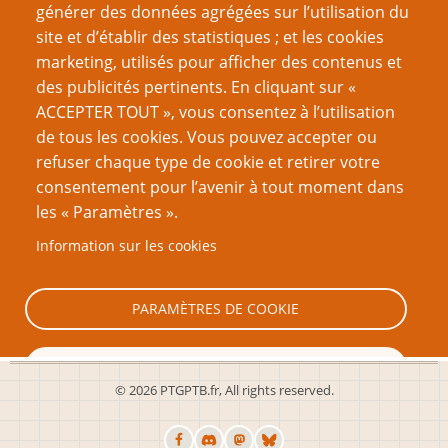
générer des données agrégées sur l’utilisation du
site et d’établir des statistiques ; et les cookies
Nom d'utilisateur
marketing, utilisés pour afficher des contenus et
des publicités pertinents. En cliquant sur «
ACCEPTER TOUT », vous consentez à l’utilisation
Mot de passe
de tous les cookies. Vous pouvez accepter ou
refuser chaque type de cookie et retirer votre
consentement pour l’avenir à tout moment dans
les « Paramètres ».
Information sur les cookies
Créer un nouveau compte
Réinitialiser votre mot de passe
PARAMÈTRES DE COOKIE
TOUT REFUSER
© 2026 PTGPTB.fr, All rights reserved.
TOUT ACCEPTER