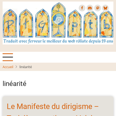
Aller
au
contenu
principal
Accueil
linéarité
linéarité
Le Manifeste du dirigisme –