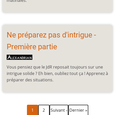
matinales.
Ne préparez pas d'intrigue -
Première partie
Vous pensiez que le JdR reposait toujours sur une
intrigue solide ? Eh bien, oubliez tout ça ! Apprenez à
préparer des situations.
Page
Page
Page
Dernière
Pagination
1
2
Suivant ›
Dernier »
courante
suivante
page