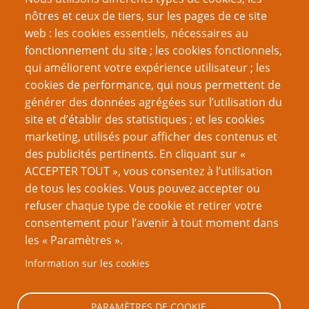
recommanderais-tu ?
nôtres et ceux de tiers, sur les pages de ce site
web : les cookies essentiels, nécessaires au
En vrai, chacun de ces jeux est intéressant. Dans le
fonctionnement du site ; les cookies fonctionnels,
cadre de l’exercice, j’ai été critique sur ces jeux. Mais
qui améliorent votre expérience utilisateur ; les
quand on regarde, ils ont chacun des trucs importants à
cookies de performance, qui nous permettent de
montrer, et sympa à voir. Et je pense ce que j’ai dit sur le
générer des données agrégées sur l’utilisation du
discord : qu’ils avaient un réel potentiel. Je n’aurai pas dit
site et d’établir des statistiques ; et les cookies
ça de tous les jeux du 3FF que j’ai eu entre les mains.
marketing, utilisés pour afficher des contenus et
des publicités pertinents. En cliquant sur «
Le 7ème Rempart
(17
)
e
ACCEPTER TOUT », vous consentez à l’utilisation
Ce jeu explore les thèmes de
de tous les cookies. Vous pouvez accepter ou
survie, de pouvoir et de sacrifice
refuser chaque type de cookie et retirer votre
dans un monde à la dérive ou la
consentement pour l’avenir à tout moment dans
noirceur qui plane dehors n’a
les « Paramètres ».
d’égale que l’enfermement des
Information sur les cookies
êtres sur eux-mêmes.
Le système se veut
PARAMÈTRES DE COOKIE
volontairement très léger pour laisser l’improvisation