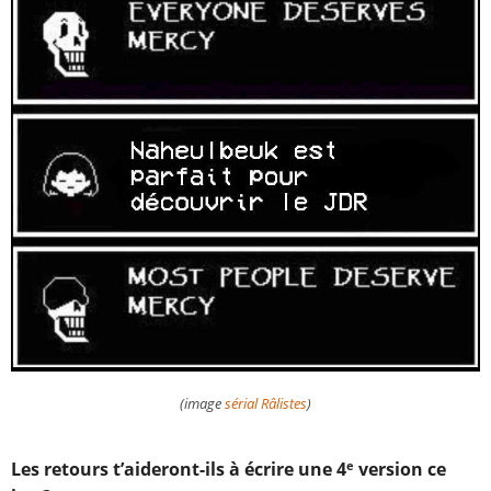
(image
sérial Râlistes
)
Les retours t’aideront-ils à écrire une 4
version ce
e