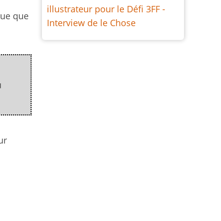
s
illustrateur pour le Défi 3FF -
ique que
Interview de le Chose
u
ur