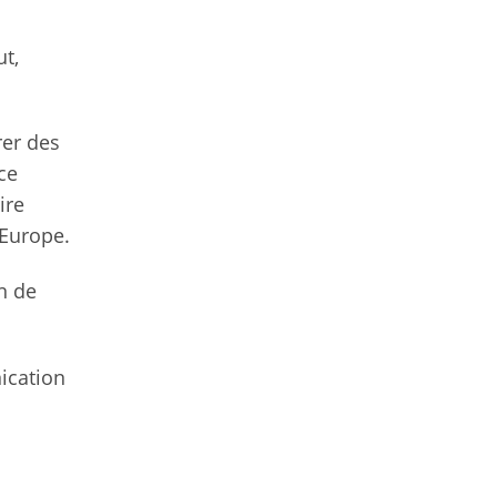
ut,
rer des
ce
ire
’Europe.
n de
ication