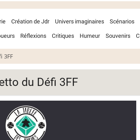
rie
Création de Jdr
Univers imaginaires
Scénarios
oueurs
Réflexions
Critiques
Humeur
Souvenirs
C
fi 3FF
hetto du Défi 3FF