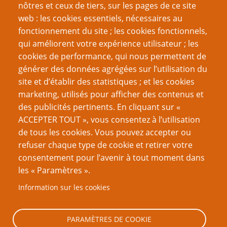
nôtres et ceux de tiers, sur les pages de ce site
Ode aux Indés
web : les cookies essentiels, nécessaires au
Les jeux en une page sont-ils sans valeur ?
fonctionnement du site ; les cookies fonctionnels,
La Carte-X ne vous sauvera pas de tout
qui améliorent votre expérience utilisateur ; les
Défi du gamer : un jeu par saison
cookies de performance, qui nous permettent de
générer des données agrégées sur l’utilisation du
Page
Pagination
1
››
site et d’établir des statistiques ; et les cookies
suivante
marketing, utilisés pour afficher des contenus et
VOUS AIMEREZ AUSSI
des publicités pertinents. En cliquant sur «
ACCEPTER TOUT », vous consentez à l’utilisation
J’ai gagné un prix
de tous les cookies. Vous pouvez accepter ou
refuser chaque type de cookie et retirer votre
L’impression d'être un blaireau
consentement pour l’avenir à tout moment dans
Steve Darlington, rôliste fondateur
les « Paramètres ».
Lettre ouverte d’un rôliste privilégié à d’autres rôlistes
Information sur les cookies
privilégiés
Vos gueules, les relous !
PARAMÈTRES DE COOKIE