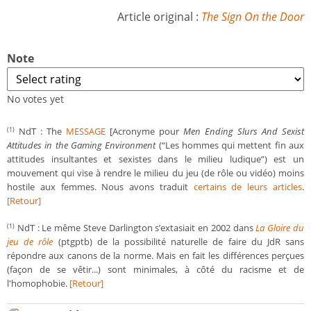
Article original :
The Sign On the Door
Note
No votes yet
NdT : The
MESSAGE
[Acronyme pour
Men Ending Slurs And Sexist
(1)
Attitudes in the Gaming Environment
(“Les hommes qui mettent fin aux
attitudes insultantes et sexistes dans le milieu ludique”) est un
mouvement qui vise à rendre le milieu du jeu (de rôle ou vidéo) moins
hostile aux femmes. Nous avons traduit
certains de leurs articles
.
[Retour]
NdT : Le même Steve Darlington s’extasiait en 2002 dans
La Gloire du
(1)
jeu de rôle
(ptgptb) de la possibilité naturelle de faire du JdR sans
répondre aux canons de la norme. Mais en fait les différences perçues
(façon de se vêtir...) sont minimales, à côté du racisme et de
l'homophobie.
[Retour]