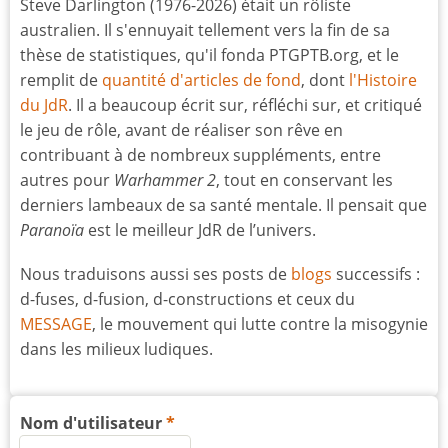
Steve Darlington (1976-2026) était un rôliste
australien. Il s'ennuyait tellement vers la fin de sa
thèse de statistiques, qu'il fonda PTGPTB.org, et le
remplit de
quantité d'articles de fond
, dont
l'Histoire
du JdR
. Il a beaucoup écrit sur, réfléchi sur, et critiqué
le jeu de rôle, avant de réaliser son rêve en
contribuant à de nombreux suppléments, entre
autres pour
Warhammer 2
, tout en conservant les
derniers lambeaux de sa santé mentale. Il pensait que
Paranoïa
est le meilleur JdR de l’univers.
Nous traduisons aussi ses posts de
blogs
successifs :
d-fuses, d-fusion, d-constructions et ceux du
MESSAGE
, le mouvement qui lutte contre la misogynie
dans les milieux ludiques.
Nom d'utilisateur