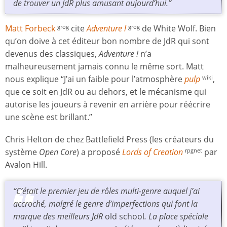
de trouver un JdR plus amusant aujourd’hui.”
Matt Forbeck
cite
Adventure !
de White Wolf. Bien
grog
grog
qu’on doive à cet éditeur bon nombre de JdR qui sont
devenus des classiques,
Adventure !
n’a
malheureusement jamais connu le même sort. Matt
nous explique “J’ai un faible pour l’atmosphère
pulp
,
wiki
que ce soit en JdR ou au dehors, et le mécanisme qui
autorise les joueurs à revenir en arrière pour réécrire
une scène est brillant.”
Chris Helton de chez Battlefield Press (les créateurs du
système
Open Core
) a proposé
Lords of Creation
par
rpgnet
Avalon Hill.
“C’était le premier jeu de rôles multi-genre auquel j’ai
accroché, malgré le genre d’imperfections qui font la
marque des meilleurs JdR
old school
. La place spéciale