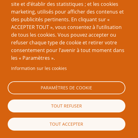
site et d’établir des statistiques ; et les cookies
un MJ de créer ses propres scénarios, les mécanismes
marketing, utilisés pour afficher des contenus et
ludo-narratifs étaient trop complexes pour cela
.
(
7
)
des publicités pertinents. En cliquant sur «
ACCEPTER TOUT », vous consentez à l’utilisation
Je ne sais pas si cela compte
de tous les cookies. Vous pouvez accepter ou
comme obscur (peut-être pour
refuser chaque type de cookie et retirer votre
nos lecteurs les plus jeunes) mais
consentement pour l’avenir à tout moment dans
j’adorais jouer à
Rolemaster
et
les « Paramètres ».
notamment son incarnation plus
simple :
JRTM
(
Jeu de Rôle de la
Information sur les cookies
Terre du Milieu
). J’aimais le
grog
système de combat et ses violents
PARAMÈTRES DE COOKIE
coups critiques. Le système de magie était aussi
intéressant et permettait de jouer un habitant de la Terre
du Milieu qui pouvait “lancer des sortilèges” sans avoir le
TOUT REFUSER
sentiment de trahir le monde construit par Tolkien, où la
magie est présente mais moins voyante que dans
TOUT ACCEPTER
d’autres œuvres.”