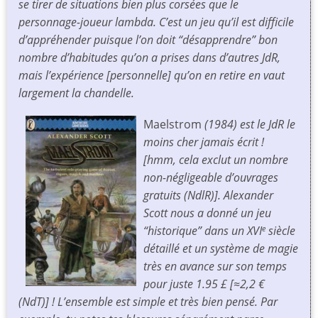
se tirer de situations bien plus corsées que le
personnage-joueur lambda. C’est un jeu qu’il est difficile
d’appréhender puisque l’on doit “désapprendre” bon
nombre d’habitudes qu’on a prises dans d’autres JdR,
mais l’expérience [personnelle] qu’on en retire en vaut
largement la chandelle.
Maelstrom
(1984) est le JdR le
moins cher jamais écrit !
[hmm, cela exclut un nombre
non-négligeable d’ouvrages
gratuits (NdlR)]. Alexander
Scott nous a donné un jeu
“historique” dans un XVI
siècle
e
détaillé et un système de magie
très en avance sur son temps
pour juste 1.95 £ [≈2,2 €
(NdT)] ! L’ensemble est simple et très bien pensé. Par