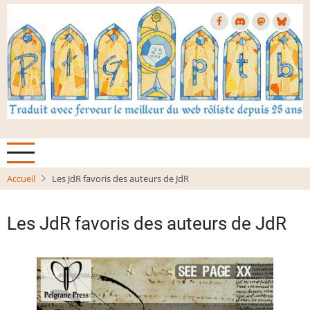
Aller
au
contenu
principal
Accueil
Les JdR favoris des auteurs de JdR
Les JdR favoris des auteurs de JdR