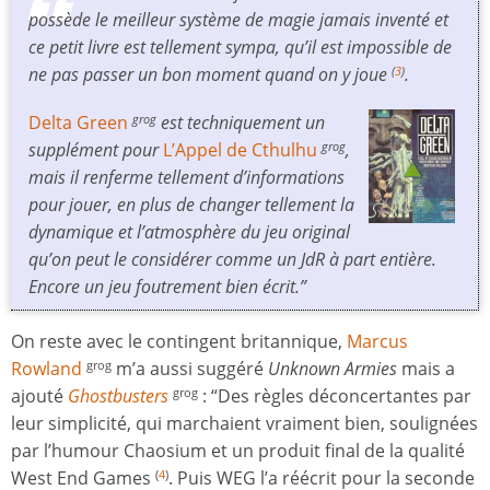
possède le meilleur système de magie jamais inventé et
ce petit livre est tellement sympa, qu’il est impossible de
ne pas passer un bon moment quand on y joue
.
(
3
)
Delta Green
est techniquement un
grog
supplément pour
L’Appel de Cthulhu
,
grog
mais il renferme tellement d’informations
pour jouer, en plus de changer tellement la
dynamique et l’atmosphère du jeu original
qu’on peut le considérer comme un JdR à part entière.
Encore un jeu foutrement bien écrit.”
On reste avec le contingent britannique,
Marcus
Rowland
m’a aussi suggéré
Unknown Armies
mais a
grog
ajouté
Ghostbusters
: “Des règles déconcertantes par
grog
leur simplicité, qui marchaient vraiment bien, soulignées
par l’humour Chaosium et un produit final de la qualité
West End Games
. Puis WEG l’a réécrit pour la seconde
(
4
)