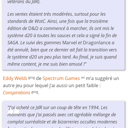
vétérans du JdR).
Les ventes étaient très modérées, surtout pour les
standards de WotC. Ainsi, une fois que la troisième
édition de
D&D
a commencé à marcher, ils ont mis le
système d20 à toutes les sauces et cela a signé la fin de
SAGA. Le suivi des gammes
Marvel
et
Dragonlance
a
été annulé, bien que ce dernier ait fait la transition vers
le système d20 un peu plus tard. Au final, je suis quand
même content, je me suis bien amusé !”
Eddy Webb
de
Spectrum Games
m’a suggéré un
grog
en
autre jeu pour lequel j’ai aussi un petit faible :
Conspirations
.
grog
“J’ai acheté ce JdR sur un coup de tête en 1994. Les
moments que j’ai passés avec cet agréable mélange de
complot surréaliste et de bizarreries occultes modernes