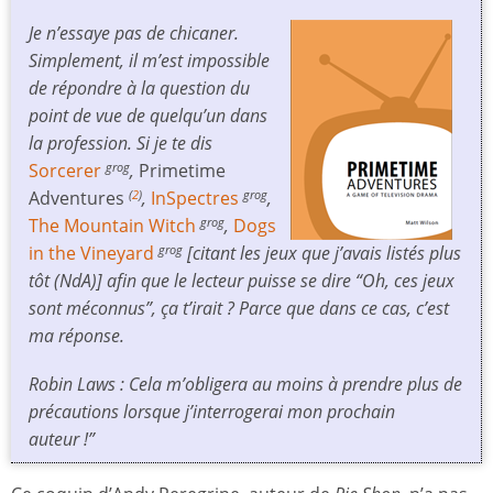
Je n’essaye pas de chicaner.
Simplement, il m’est impossible
de répondre à la question du
point de vue de quelqu’un dans
la profession. Si je te dis
Sorcerer
,
Primetime
grog
Adventures
,
InSpectres
,
(
2
)
grog
The Mountain Witch
,
Dogs
grog
in the Vineyard
[citant les jeux que j’avais listés plus
grog
tôt (NdA)] afin que le lecteur puisse se dire “Oh, ces jeux
sont méconnus”, ça t’irait ? Parce que dans ce cas, c’est
ma réponse.
Robin Laws : Cela m’obligera au moins à prendre plus de
précautions lorsque j’interrogerai mon prochain
auteur !”