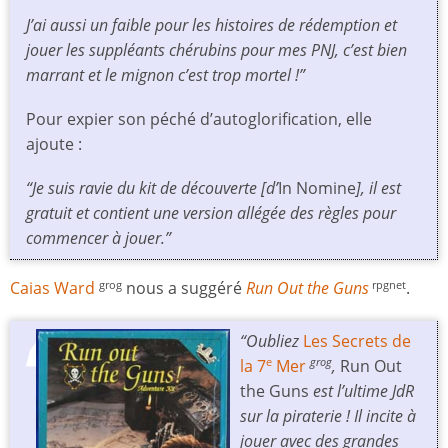
J’ai aussi un faible pour les histoires de rédemption et
jouer les suppléants chérubins pour mes PNJ, c’est bien
marrant et le mignon c’est trop mortel !”
Pour expier son péché d’autoglorification, elle
ajoute :
“Je suis ravie du kit de découverte [d’
In Nomine
], il est
gratuit et contient une version allégée des règles pour
commencer à jouer.”
Caias Ward
nous a suggéré
Run Out the Guns
.
grog
rpgnet
“Oubliez
Les Secrets de
la 7
Mer
,
Run Out
e
grog
the Guns
est l’ultime JdR
sur la piraterie ! Il incite à
jouer avec des grandes