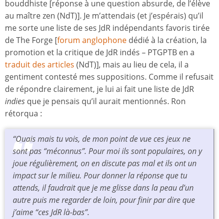
bouddhiste [réponse à une question absurde, de l’élève
au maître zen (NdT)]. Je m’attendais (et j’espérais) qu’il
me sorte une liste de ses JdR indépendants favoris tirée
de The Forge [
forum anglophone
dédié à la création, la
promotion et la critique de JdR indés – PTGPTB en a
traduit des articles
(NdT)], mais au lieu de cela, il a
gentiment contesté mes suppositions. Comme il refusait
de répondre clairement, je lui ai fait une liste de JdR
indies
que je pensais qu’il aurait mentionnés. Ron
rétorqua :
“Ouais mais tu vois, de mon point de vue ces jeux ne
sont pas “méconnus”. Pour moi ils sont populaires, on y
joue régulièrement, on en discute pas mal et ils ont un
impact sur le milieu. Pour donner la réponse que tu
attends, il faudrait que je me glisse dans la peau d’un
autre puis me regarder de loin, pour finir par dire que
j’aime “ces JdR là-bas”.