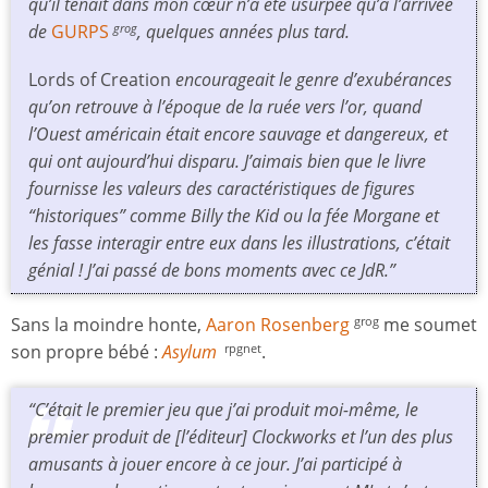
qu’il tenait dans mon cœur n’a été usurpée qu’à l’arrivée
de
GURPS
, quelques années plus tard.
grog
Lords of Creation
encourageait le genre d’exubérances
qu’on retrouve à l’époque de la ruée vers l’or, quand
l’Ouest américain était encore sauvage et dangereux, et
qui ont aujourd’hui disparu. J’aimais bien que le livre
fournisse les valeurs des caractéristiques de figures
“historiques” comme Billy the Kid ou la fée Morgane et
les fasse interagir entre eux dans les illustrations, c’était
génial ! J’ai passé de bons moments avec ce JdR.”
Sans la moindre honte,
Aaron Rosenberg
me soumet
grog
son propre bébé :
Asylum
.
rpgnet
“C’était le premier jeu que j’ai produit moi-même, le
premier produit de [l’éditeur] Clockworks et l’un des plus
amusants à jouer encore à ce jour. J’ai participé à