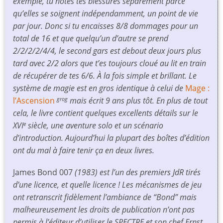
exemple, tu notes tes blessures séparément parce
qu’elles se soignent indépendamment, un point de vie
par jour. Donc si tu encaisses 8/8 dommages pour un
total de 16 et que quelqu’un d’autre se prend
2/2/2/2/4/4, le second gars est debout deux jours plus
tard avec 2/2 alors que t’es toujours cloué au lit en train
de récupérer de tes 6/6. À la fois simple et brillant. Le
système de magie est en gros identique à celui de
Mage :
l’Ascension
mais écrit 9 ans plus tôt. En plus de tout
grog
cela, le livre contient quelques excellents détails sur le
XVI
siècle, une aventure solo et un scénario
e
d’introduction. Aujourd’hui la plupart des boîtes d’édition
ont du mal à faire tenir ça en deux livres.
James Bond 007
(1983) est l’un des premiers JdR tirés
d’une licence, et quelle licence ! Les mécanismes de jeu
ont retranscrit fidèlement l’ambiance de “Bond” mais
malheureusement les droits de publication n’ont pas
permis à l’éditeur d’utiliser le SPECTRE et son chef Ernst