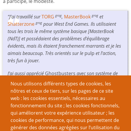
a participé, le modeste.
“J’ai travaillé sur
TORG
,
MasterBook
et
grog
grog
Shatterzone
pour West End Games. Ils utilisaient
grog
tous les trois le même système basique [MasterBook
(NdT)] et possédaient des problèmes d’équilibrage
évidents, mais ils étaient franchement marrants et je les
aimais beaucoup. Très orientés sur le
pulp
et l’action,
très fun à jouer.
J’ai aussi apprécié
Ghostbusters
avec son système de
bons points [
brownie points
, sorte de points de héros
Nous utilisons différents types de cookies, les
(NdT)] et son sens de l’humour assez loufoque.
nôtres et ceux de tiers, sur les pages de ce site
web : les cookies essentiels, nécessaires au
Mis à part les JdR de WEG, il y avait
Psychosis
, un
grog
fonctionnement du site ; les cookies fonctionnels,
jeu que j’ai apprécié… une fois. Il utilisait un tarot
qui améliorent votre expérience utilisateur ; les
divinatoire à la place de dés et c’était très intéressant.
cookies de performance, qui nous permettent de
Cependant ce JdR imposait une structure narrative
générer des données agrégées sur l’utilisation du
incroyablement rigide, c’était presque impossible pour