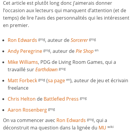
Cet article est plutôt long donc j’aimerais donner
l’occasion aux lecteurs qui manquent d’attention (et de
temps) de lire l’avis des personnalités qui les intéressent
en premier.
Ron Edwards
, auteur de
Sorcerer
grog
grog
Andy Peregrine
, auteur de
Pie Shop
grog
en
Mike Williams
, PDG de Living Room Games, qui a
travaillé sur
Earthdawn
grog
Matt Forbeck
(
sa page
), auteur de jeu et écrivain
grog
en
freelance
Chris Helton
de
Battlefied Press
grog
Aaron Rosenberg
grog
On va commencer avec
Ron Edwards
, qui a
grog
déconstruit ma question dans la lignée du
MU
wiki