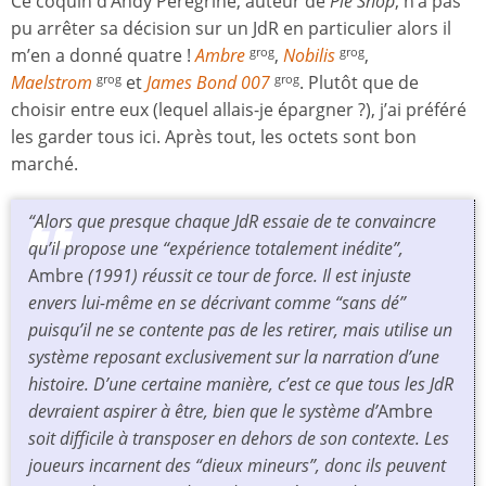
Ce coquin d’Andy Peregrine, auteur de
Pie Shop
, n’a pas
pu arrêter sa décision sur un JdR en particulier alors il
m’en a donné quatre !
Ambre
,
Nobilis
,
grog
grog
Maelstrom
et
James Bond 007
. Plutôt que de
grog
grog
choisir entre eux (lequel allais-je épargner ?), j’ai préféré
les garder tous ici. Après tout, les octets sont bon
marché.
“Alors que presque chaque JdR essaie de te convaincre
qu’il propose une “expérience totalement inédite”,
Ambre
(1991) réussit ce tour de force. Il est injuste
envers lui-même en se décrivant comme “sans dé”
puisqu’il ne se contente pas de les retirer, mais utilise un
système reposant exclusivement sur la narration d’une
histoire. D’une certaine manière, c’est ce que tous les JdR
devraient aspirer à être, bien que le système d’
Ambre
soit difficile à transposer en dehors de son contexte. Les
joueurs incarnent des “dieux mineurs”, donc ils peuvent