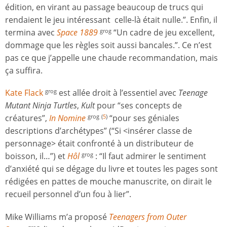
édition, en virant au passage beaucoup de trucs qui
rendaient le jeu intéressant celle-là était nulle.”. Enfin, il
termina avec
Space 1889
“Un cadre de jeu excellent,
grog
dommage que les règles soit aussi bancales.”. Ce n’est
pas ce que j’appelle une chaude recommandation, mais
ça suffira.
Kate Flack
est allée droit à l’essentiel avec
Teenage
grog
Mutant Ninja Turtles
,
Kult
pour “ses concepts de
créatures”,
In Nomine
“pour ses géniales
grog
(
5
)
descriptions d’archétypes” (“Si <insérer classe de
personnage> était confronté à un distributeur de
boisson, il…”) et
Hôl
: “Il faut admirer le sentiment
grog
d’anxiété qui se dégage du livre et toutes les pages sont
rédigées en pattes de mouche manuscrite, on dirait le
recueil personnel d’un fou à lier”.
Mike Williams m’a proposé
Teenagers from Outer