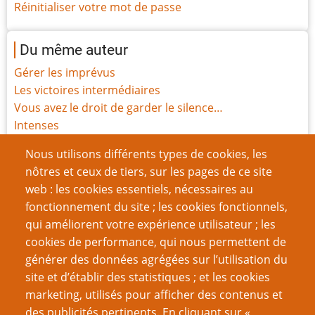
Réinitialiser votre mot de passe
Du même auteur
Gérer les imprévus
Les victoires intermédiaires
Vous avez le droit de garder le silence…
Intenses
Blessures
Nous utilisons différents types de cookies, les
Funérailles
nôtres et ceux de tiers, sur les pages de ce site
Sentience
web : les cookies essentiels, nécessaires au
Histoire des Points de Vie
fonctionnement du site ; les cookies fonctionnels,
Le festin de Javan
qui améliorent votre expérience utilisateur ; les
Les Pactes avec le Diable
cookies de performance, qui nous permettent de
générer des données agrégées sur l’utilisation du
Page
Pagination
1
››
site et d’établir des statistiques ; et les cookies
suivante
marketing, utilisés pour afficher des contenus et
VOUS AIMEREZ AUSSI
des publicités pertinents. En cliquant sur «