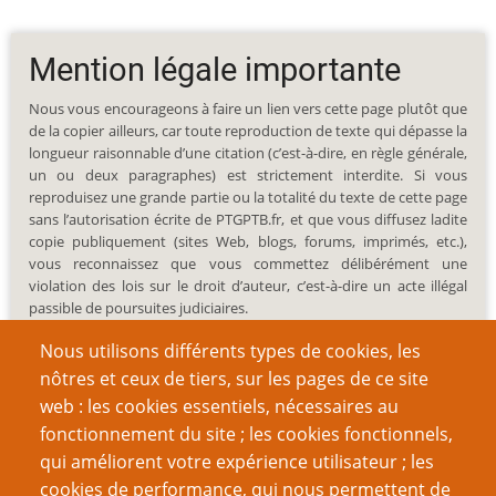
Mention légale importante
Nous vous encourageons à faire un lien vers cette page plutôt que
de la copier ailleurs, car toute reproduction de texte qui dépasse la
longueur raisonnable d’une citation (c’est-à-dire, en règle générale,
un ou deux paragraphes) est strictement interdite. Si vous
reproduisez une grande partie ou la totalité du texte de cette page
sans l’autorisation écrite de PTGPTB.fr, et que vous diffusez ladite
copie publiquement (sites Web, blogs, forums, imprimés, etc.),
vous reconnaissez que vous commettez délibérément une
violation des lois sur le droit d’auteur, c’est-à-dire un acte illégal
passible de poursuites judiciaires.
Nous utilisons différents types de cookies, les
nôtres et ceux de tiers, sur les pages de ce site
web : les cookies essentiels, nécessaires au
fonctionnement du site ; les cookies fonctionnels,
Recherche
qui améliorent votre expérience utilisateur ; les
cookies de performance, qui nous permettent de