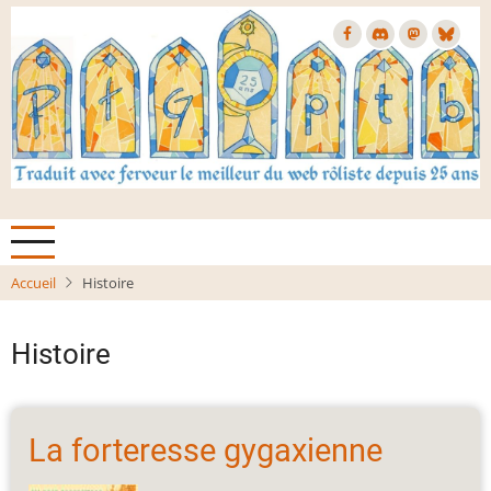
Aller
au
contenu
principal
Accueil
Histoire
Histoire
La forteresse gygaxienne