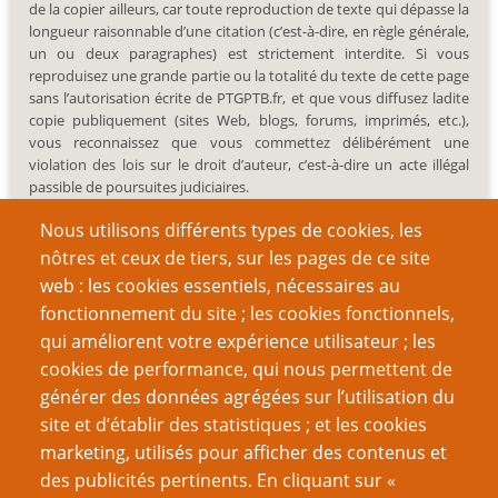
de la copier ailleurs, car toute reproduction de texte qui dépasse la
longueur raisonnable d’une citation (c’est-à-dire, en règle générale,
un ou deux paragraphes) est strictement interdite. Si vous
reproduisez une grande partie ou la totalité du texte de cette page
sans l’autorisation écrite de PTGPTB.fr, et que vous diffusez ladite
copie publiquement (sites Web, blogs, forums, imprimés, etc.),
vous reconnaissez que vous commettez délibérément une
violation des lois sur le droit d’auteur, c’est-à-dire un acte illégal
passible de poursuites judiciaires.
Nous utilisons différents types de cookies, les
nôtres et ceux de tiers, sur les pages de ce site
web : les cookies essentiels, nécessaires au
fonctionnement du site ; les cookies fonctionnels,
Recherche
qui améliorent votre expérience utilisateur ; les
cookies de performance, qui nous permettent de
générer des données agrégées sur l’utilisation du
site et d’établir des statistiques ; et les cookies
Nom d'utilisateur
marketing, utilisés pour afficher des contenus et
des publicités pertinents. En cliquant sur «