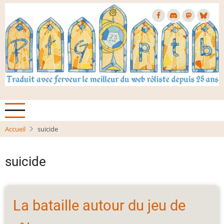
Aller
au
contenu
principal
Accueil
suicide
suicide
La bataille autour du jeu de