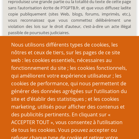
reproduisez une grande partie ou la totalité du texte de cette page
sans l’autorisation écrite de PTGPTB.fr, et que vous diffusez ladite
copie publiquement (sites Web, blogs, forums, imprimés, etc.),
vous reconnaissez que vous commettez délibérément une
violation des lois sur le droit d’auteur, c’est-à-dire un acte illégal
passible de poursuites judiciaires.
Nous utilisons différents types de cookies, les
nôtres et ceux de tiers, sur les pages de ce site
web : les cookies essentiels, nécessaires au
fonctionnement du site ; les cookies fonctionnels,
Recherche
qui améliorent votre expérience utilisateur ; les
cookies de performance, qui nous permettent de
générer des données agrégées sur l’utilisation du
site et d’établir des statistiques ; et les cookies
Nom d'utilisateur
marketing, utilisés pour afficher des contenus et
des publicités pertinents. En cliquant sur «
ACCEPTER TOUT », vous consentez à l’utilisation
Mot de passe
de tous les cookies. Vous pouvez accepter ou
refuser chaque type de cookie et retirer votre