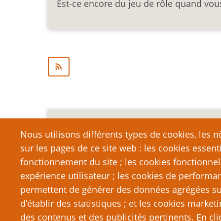
Est-ce encore du jeu de rôle quand vous
Mention légale importa
Nous utilisons différents types de cookies, les nô
sur les pages de ce site web : les cookies essent
Nous vous encourageons à faire un lien vers cett
qui dépasse la longueur raisonnable d’une cit
fonctionnement du site ; les cookies fonctionnel
strictement interdite. Si vous reproduisez une gra
expérience utilisateur ; les cookies de performa
de PTGPTB.fr, et que vous diffusez ladite copie p
permettent de générer des données agrégées sur l
que vous commettez délibérément une violation d
d’établir des statistiques ; et les cookies marketi
poursuites judiciaires.
des contenus et des publicités pertinents. En c