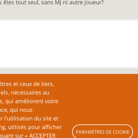
 êtes tout seul, sans MJ ni autre joueur?
nte
tres et ceux de tiers,
iels, nécessaires au
e page plutôt que de la copier ailleurs, car toute reproduction d
ation (c’est-à-dire, en règle générale, un ou deux paragraph
s, qui améliorent votre
nde partie ou la totalité du texte de cette page sans l’autorisation
nce, qui nous
ubliquement (sites Web, blogs, forums, imprimés, etc.), vous recon
’utilisation du site et
es lois sur le droit d’auteur, c’est-à-dire un acte illégal pass
ng, utilisés pour afficher
PARAMÈTRES DE COOKIE
liquant sur « ACCEPTER