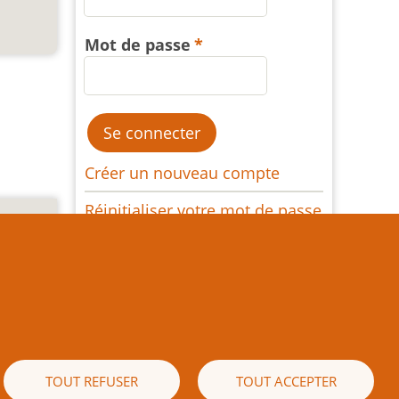
Mot de passe
Créer un nouveau compte
Réinitialiser votre mot de passe
e texte
es) est
 écrite
naissez
ible de
TOUT REFUSER
TOUT ACCEPTER