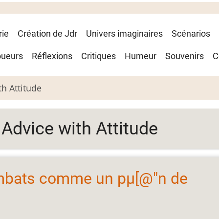
rie
Création de Jdr
Univers imaginaires
Scénarios
oueurs
Réflexions
Critiques
Humeur
Souvenirs
C
h Attitude
Advice with Attitude
mbats comme un pµ[@"n de