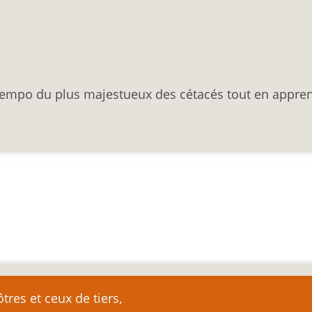
empo du plus majestueux des cétacés tout en appre
nte
tres et ceux de tiers,