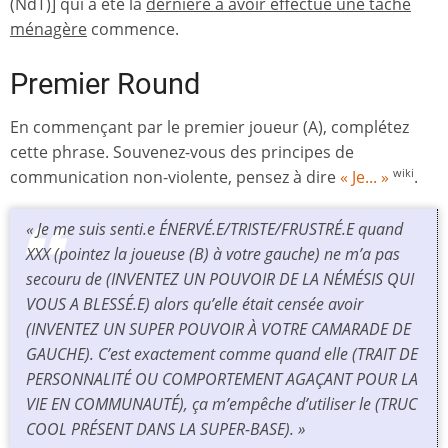
(NdT)] qui a été la
dernière à avoir effectué une tâche
ménagère
commence.
Premier Round
En commençant par le premier joueur (A), complétez
cette phrase. Souvenez-vous des principes de
communication non-violente, pensez à dire
« Je... »
.
wiki
« Je me suis senti.e ÉNERVÉ.E/TRISTE/FRUSTRÉ.E quand
XXX (pointez la joueuse (B) à votre gauche) ne m’a pas
secouru de (INVENTEZ UN POUVOIR DE LA NÉMÉSIS QUI
VOUS A BLESSÉ.E) alors qu’elle était censée avoir
(INVENTEZ UN SUPER POUVOIR À VOTRE CAMARADE DE
GAUCHE). C’est exactement comme quand elle (TRAIT DE
PERSONNALITÉ OU COMPORTEMENT AGAÇANT POUR LA
VIE EN COMMUNAUTÉ), ça m’empêche d’utiliser le (TRUC
COOL PRÉSENT DANS LA SUPER-BASE). »