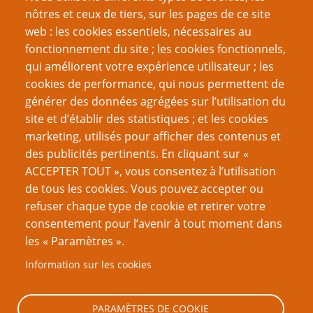
Critique de It’s a Dog Life (2003)
nôtres et ceux de tiers, sur les pages de ce site
Cinq Raisons qui font que Good Games Hurstville est
web : les cookies essentiels, nécessaires au
la meilleure boutique de jeux que j'aie jamais vue
fonctionnement du site ; les cookies fonctionnels,
Le Genre englobe la création
qui améliorent votre expérience utilisateur ; les
Juste, rapide, généreux, varié, imprévisible
cookies de performance, qui nous permettent de
L'Art de faire connaitre son art
générer des données agrégées sur l’utilisation du
site et d’établir des statistiques ; et les cookies
Page
Page
Pagination
‹‹
2
››
marketing, utilisés pour afficher des contenus et
précédente
suivante
des publicités pertinents. En cliquant sur «
VOUS AIMEREZ AUSSI
ACCEPTER TOUT », vous consentez à l’utilisation
de tous les cookies. Vous pouvez accepter ou
Dossier Mausritter
refuser chaque type de cookie et retirer votre
consentement pour l’avenir à tout moment dans
Improviser une scène de crime
les « Paramètres ».
Jouez pour encourager
Information sur les cookies
Jouer des préquelles
Faut-il vraiment tout planifier ?
PARAMÈTRES DE COOKIE