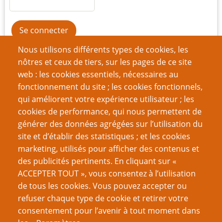
Nous utilisons différents types de cookies, les
Créer un nouveau compte
nôtres et ceux de tiers, sur les pages de ce site
Réinitialiser votre mot de passe
web : les cookies essentiels, nécessaires au
fonctionnement du site ; les cookies fonctionnels,
qui améliorent votre expérience utilisateur ; les
Du même auteur
cookies de performance, qui nous permettent de
Tout compte fait...
générer des données agrégées sur l’utilisation du
site et d’établir des statistiques ; et les cookies
Page
Pagination
‹‹
2
marketing, utilisés pour afficher des contenus et
précédente
des publicités pertinents. En cliquant sur «
VOUS AIMEREZ AUSSI
ACCEPTER TOUT », vous consentez à l’utilisation
de tous les cookies. Vous pouvez accepter ou
Exilées dans l’indé, mais sans aucun regret
refuser chaque type de cookie et retirer votre
consentement pour l’avenir à tout moment dans
Hopepunk : quand la bonté devient rébellion