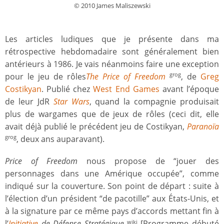
© 2010 James Maliszewski
Les articles ludiques que je présente dans ma
rétrospective hebdomadaire sont généralement bien
antérieurs à 1986. Je vais néanmoins faire une exception
pour le jeu de rôles
The Price of Freedom
, de
Greg
grog
Costikyan
. Publié chez
West End Games
avant l’époque
de leur JdR
Star Wars
, quand la compagnie produisait
plus de wargames que de jeux de rôles (ceci dit, elle
avait déjà publié le précédent jeu de Costikyan,
Paranoïa
, deux ans auparavant).
grog
Price of Freedom
nous propose de “jouer des
personnages dans une Amérique occupée”, comme
indiqué sur la couverture. Son point de départ : suite à
l’élection d’un président “de pacotille” aux États-Unis, et
à la signature par ce même pays d’accords mettant fin à
l’
Initiative
de Défense Stratégique
[Programme débuté
wiki