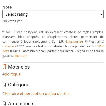
Note
No votes yet
NdT : Greg Costykian est un excellent créateur de règles simples,
(I)
d'univers bien adaptés, et d'explications claires permettant de
commencer à jouer rapidement. Son JdR
Ghostbusters
est ainsi
grog
considéré
comme idéal pour débuter dans le jeu de rôle. Son
Star
ptgptb
Wars
(D6)
- accessible, beau, parfait pour initier -, règna 11 ans sur la
grog
galaxie...
[Retour]
Mots-clés
politique
Catégorie
Histoire et perception du jeu de rôle
Auteur.ice.s