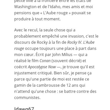
petite ville à la frontière entre les États de
Washington et de l'Idaho, mes amis et moi
pensions que « L'Aube rouge » pouvait se
produire à tout moment.
Avec le recul, la seule chose qui a
probablement empêché une invasion, c'est le
discours de Rocky à la fin de
Rocky IV
.
L'Aube
rouge
occupe toujours une place à part dans
mon cœur. Écrit par John Milius — qui a
réalisé le film
Conan
(souvent décrié) et
coécrit
Apocalypse Now
—, je trouve qu'il est
injustement critiqué. Bien sûr, je pense ça
parce qu'une partie de moi est restée ce
gamin de la cambrousse de 12 ans qui
n'attend qu'une chose : se battre contre des
communistes.
Idawg67