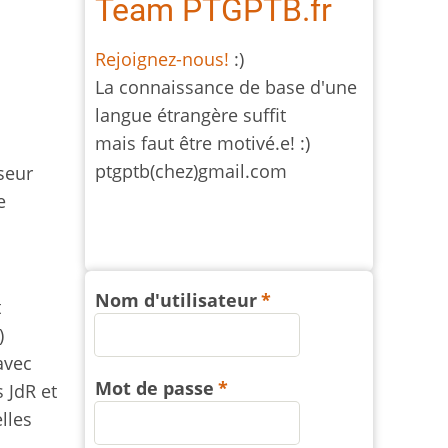
Team PTGPTB.fr
Rejoignez-nous!
:)
La connaissance de base d'une
langue étrangère suffit
mais faut être motivé.e! :)
ptgptb(chez)gmail.com
seur
e
Nom d'utilisateur
t
)
avec
Mot de passe
 JdR et
lles