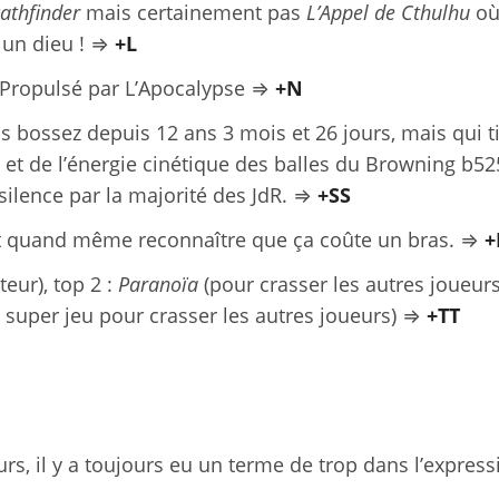
athfinder
mais certainement pas
L’Appel de Cthulhu
où
 un dieu ! ⇒
+L
t Propulsé par L’Apocalypse ⇒
+N
ous bossez depuis 12 ans 3 mois et 26 jours, mais qui 
 et de l’énergie cinétique des balles du Browning b52
ilence par la majorité des JdR. ⇒
+SS
aut quand même reconnaître que ça coûte un bras. ⇒
+
teur), top 2 :
Paranoïa
(pour crasser les autres joueurs
n super jeu pour crasser les autres joueurs) ⇒
+TT
urs, il y a toujours eu un terme de trop dans l’express