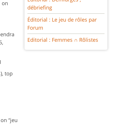
 on
débriefing
Éditorial : Le jeu de rôles par
Forum
tiendra
Editorial : Femmes ∩ Rôlistes
5,
I
), top
ion “jeu