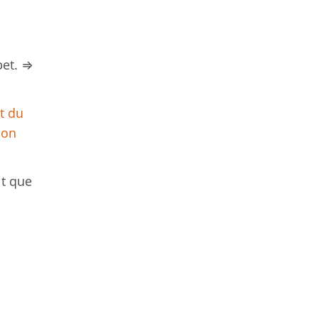
bet. ⇒
t du
çon
it que