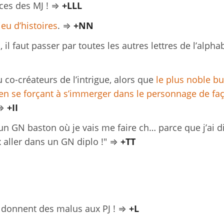
ces des MJ ! ⇒
+LLL
jeu d’histoires
. ⇒
+NN
 il faut passer par toutes les autres lettres de l’alpha
co-créateurs de l’intrigue, alors que
le plus noble bu
J en se forçant à s’immerger dans le personnage de fa
 ⇒
+II
n GN baston où je vais me faire ch… parce que j’ai d
ux aller dans un GN diplo !" ⇒
+TT
 donnent des malus aux PJ ! ⇒
+L