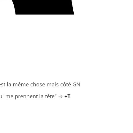
c’est la même chose mais côté GN
ui me prennent la tête” ⇒
+T