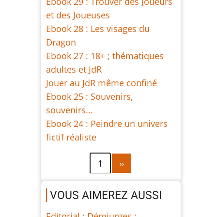
Ebook 29 : Trouver des Joueurs
et des Joueuses
Ebook 28 : Les visages du
Dragon
Ebook 27 : 18+ ; thématiques
adultes et JdR
Jouer au JdR même confiné
Ebook 25 : Souvenirs,
souvenirs...
Ebook 24 : Peindre un univers
fictif réaliste
Pagination
Page
1
››
suivante
VOUS AIMEREZ AUSSI
Editorial : Démiurges ;