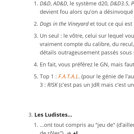
D&D
,
AD&D
, le système d20,
D&D3.5
,
P
devient fou alors qu’on a désinvoqué
Dogs in the Vineyard
et tout ce qui es
Un seul : le vôtre, celui sur lequel v
vraiment compte du calibre, du recul,
détails outrageusement passés sous s
En fait, vous préférez le GN, mais f
Top 1 :
F.A.T.A.L
. (pour le génie de l’au
3 :
RISK
(c’est pas un JdR mais c’est u
Les Ludistes…
…ont tout compris au "jeu de" (d’aille
de rôles”). ⇒
+L